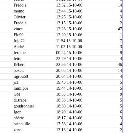
Freddie
13:52 15-10-06
14
momo
13:44 15-10-06
4
Olivier
13:25 15-10-06
3
Freddie
13:15 15-10-06
2
vince
12:26 15-10-06
47
Flo90
12:20 15-10-06
1
Jojo72
11:54 15-10-06
7
André
11:02 15-10-06
3
Jerome
00:24 15-10-06
9
Jetto
22:49 14-10-06
4
Bébère
22:36 14-10-06
46
bekele
20:05 14-10-06
14
tigrou68
20:04 14-10-06
4
jc1
19:45 14-10-06
5
mimipoi
19:44 14-10-06
5
GM
18:55 14-10-06
9
dr.trape
18:53 14-10-06
5
goudronnier
18:30 14-10-06
5
Igor
18:20 14-10-06
6
cédric
18:17 14-10-06
3
brinouille
17:53 14-10-06
4
zozo
17:13 14-10-06
2