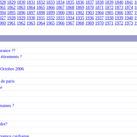
828
1829
1830
1831
1832
1833
1834
1835
1836
1837
1838
1839
1840
1841
1
861
1862
1863
1864
1865
1866
1867
1868
1869
1870
1871
1872
1873
1874
1
894
1895
1896
1897
1898
1899
1900
1901
1902
1903
1904
1905
1906
1907
1
927
1928
1929
1930
1931
1932
1933
1934
1935
1936
1937
1938
1939
1940
1
960
1961
1962
1963
1964
1965
1966
1967
1968
1969
1970
1971
1972
1973
1
urance ??
 étirements ?
5 Octobre 2006
 de paris
ne
emaines ?
ndre?
quence cardiaque