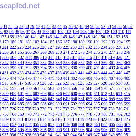
seapied.net
3
34
35
36
37
38
39
40
41
42
43
44
45
46
47
48
49
50
51
52
53
54
55
56
57
92
93
94
95
96
97
98
99
100
101
102
103
104
105
106
107
108
109
110
111
137
138
139
140
141
142
143
144
145
146
147
148
149
150
151
152
153
8
179
180
181
182
183
184
185
186
187
188
189
190
191
192
193
194
195
0
221
222
223
224
225
226
227
228
229
230
231
232
233
234
235
236
237
2
263
264
265
266
267
268
269
270
271
272
273
274
275
276
277
278
279
4
305
306
307
308
309
310
311
312
313
314
315
316
317
318
319
320
321
6
347
348
349
350
351
352
353
354
355
356
357
358
359
360
361
362
363
8
389
390
391
392
393
394
395
396
397
398
399
400
401
402
403
404
405
0
431
432
433
434
435
436
437
438
439
440
441
442
443
444
445
446
447
2
473
474
475
476
477
478
479
480
481
482
483
484
485
486
487
488
489
4
515
516
517
518
519
520
521
522
523
524
525
526
527
528
529
530
531
6
557
558
559
560
561
562
563
564
565
566
567
568
569
570
571
572
573
8
599
600
601
602
603
604
605
606
607
608
609
610
611
612
613
614
615
0
641
642
643
644
645
646
647
648
649
650
651
652
653
654
655
656
657
2
683
684
685
686
687
688
689
690
691
692
693
694
695
696
697
698
699
4
725
726
727
728
729
730
731
732
733
734
735
736
737
738
739
740
741
6
767
768
769
770
771
772
773
774
775
776
777
778
779
780
781
782
783
8
809
810
811
812
813
814
815
816
817
818
819
820
821
822
823
824
825
0
851
852
853
854
855
856
857
858
859
860
861
862
863
864
865
866
867
2
893
894
895
896
897
898
899
900
901
902
903
904
905
906
907
908
909
4
935
936
937
938
939
940
941
942
943
944
945
946
947
948
949
950
951