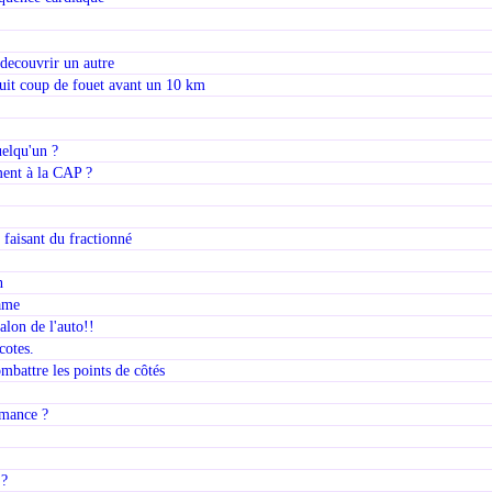
 decouvrir un autre
duit coup de fouet avant un 10 km
uelqu'un ?
ent à la CAP ?
faisant du fractionné
n
name
alon de l'auto!!
cotes.
battre les points de côtés
mance ?
 ?