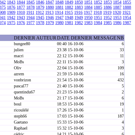
842
1843
1844
1845
1846
1847
1848
1849
1850
1851
1852
1853
1854
1855
875
1876
1877
1878
1879
1880
1881
1882
1883
1884
1885
1886
1887
1888
908
1909
1910
1911
1912
1913
1914
1915
1916
1917
1918
1919
1920
1921
941
1942
1943
1944
1945
1946
1947
1948
1949
1950
1951
1952
1953
1954
974
1975
1976
1977
1978
1979
1980
1981
1982
1983
1984
1985
1986
1987
DERNIER AUTEUR
DATE DERNIER MESSAGE
NB
bungee80
00:40 16-10-06
6
julien
23:38 15-10-06
33
macri
22:12 15-10-06
11
MoBs
22:11 15-10-06
3
Oliv
22:04 15-10-06
109
azrem
21:59 15-10-06
16
vonbrizon
21:54 15-10-06
432
pascal77
21:40 15-10-06
5
quentindu67
21:23 15-10-06
2
MoBs
21:17 15-10-06
6
boul
18:53 15-10-06
19
ricoulélé
17:26 15-10-06
1
steph66
17:03 15-10-06
187
Gaetano
15:33 15-10-06
4
Raphael
15:32 15-10-06
3
cédric
14:21 15-10-06
6