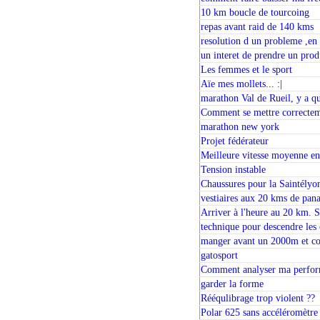
10 km boucle de tourcoing
repas avant raid de 140 kms
resolution d un probleme ,en
un interet de prendre un pro
Les femmes et le sport
Aïe mes mollets... :|
marathon Val de Rueil, y a q
Comment se mettre correctem
marathon new york
Projet fédérateur
Meilleure vitesse moyenne en 
Tension instable
Chaussures pour la Saintélyo
vestiaires aux 20 kms de pa
Arriver à l'heure au 20 km. S
technique pour descendre les 
manger avant un 2000m et com
gatosport
Comment analyser ma perfor
garder la forme
Rééqulibrage trop violent ??
Polar 625 sans accéléromètre