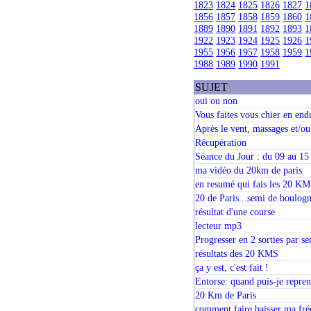
1823
1824
1825
1826
1827
1
1856
1857
1858
1859
1860
1
1889
1890
1891
1892
1893
1
1922
1923
1924
1925
1926
1
1955
1956
1957
1958
1959
1
1988
1989
1990
1991
SUJET
oui ou non
Vous faites vous chier en end
Après le vent, massages et/ou
Récupération
Séance du Jour : du 09 au 1
ma vidéo du 20km de paris
en resumé qui fais les 20 KM
20 de Paris...semi de boulog
résultat d'une course
lecteur mp3
Progresser en 2 sorties par s
résultats des 20 KMS
ça y est, c'est fait !
Entorse: quand puis-je repre
20 Km de Paris
comment faire baisser ma fré