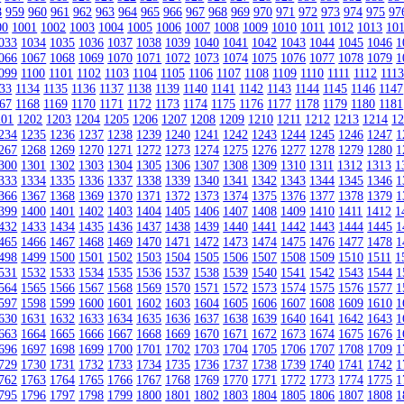
8
959
960
961
962
963
964
965
966
967
968
969
970
971
972
973
974
975
97
00
1001
1002
1003
1004
1005
1006
1007
1008
1009
1010
1011
1012
1013
10
033
1034
1035
1036
1037
1038
1039
1040
1041
1042
1043
1044
1045
1046
1
066
1067
1068
1069
1070
1071
1072
1073
1074
1075
1076
1077
1078
1079
1
099
1100
1101
1102
1103
1104
1105
1106
1107
1108
1109
1110
1111
1112
111
33
1134
1135
1136
1137
1138
1139
1140
1141
1142
1143
1144
1145
1146
1147
67
1168
1169
1170
1171
1172
1173
1174
1175
1176
1177
1178
1179
1180
1181
201
1202
1203
1204
1205
1206
1207
1208
1209
1210
1211
1212
1213
1214
1
234
1235
1236
1237
1238
1239
1240
1241
1242
1243
1244
1245
1246
1247
1
267
1268
1269
1270
1271
1272
1273
1274
1275
1276
1277
1278
1279
1280
1
300
1301
1302
1303
1304
1305
1306
1307
1308
1309
1310
1311
1312
1313
1
333
1334
1335
1336
1337
1338
1339
1340
1341
1342
1343
1344
1345
1346
1
366
1367
1368
1369
1370
1371
1372
1373
1374
1375
1376
1377
1378
1379
1
399
1400
1401
1402
1403
1404
1405
1406
1407
1408
1409
1410
1411
1412
1
432
1433
1434
1435
1436
1437
1438
1439
1440
1441
1442
1443
1444
1445
1
465
1466
1467
1468
1469
1470
1471
1472
1473
1474
1475
1476
1477
1478
1
498
1499
1500
1501
1502
1503
1504
1505
1506
1507
1508
1509
1510
1511
1
531
1532
1533
1534
1535
1536
1537
1538
1539
1540
1541
1542
1543
1544
1
564
1565
1566
1567
1568
1569
1570
1571
1572
1573
1574
1575
1576
1577
1
597
1598
1599
1600
1601
1602
1603
1604
1605
1606
1607
1608
1609
1610
1
630
1631
1632
1633
1634
1635
1636
1637
1638
1639
1640
1641
1642
1643
1
663
1664
1665
1666
1667
1668
1669
1670
1671
1672
1673
1674
1675
1676
1
696
1697
1698
1699
1700
1701
1702
1703
1704
1705
1706
1707
1708
1709
1
729
1730
1731
1732
1733
1734
1735
1736
1737
1738
1739
1740
1741
1742
1
762
1763
1764
1765
1766
1767
1768
1769
1770
1771
1772
1773
1774
1775
1
795
1796
1797
1798
1799
1800
1801
1802
1803
1804
1805
1806
1807
1808
1