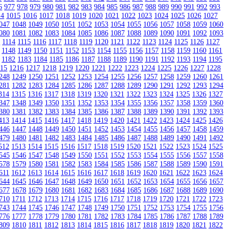
6
977
978
979
980
981
982
983
984
985
986
987
988
989
990
991
992
993
14
1015
1016
1017
1018
1019
1020
1021
1022
1023
1024
1025
1026
1027
047
1048
1049
1050
1051
1052
1053
1054
1055
1056
1057
1058
1059
1060
080
1081
1082
1083
1084
1085
1086
1087
1088
1089
1090
1091
1092
1093
3
1114
1115
1116
1117
1118
1119
1120
1121
1122
1123
1124
1125
1126
1127
1148
1149
1150
1151
1152
1153
1154
1155
1156
1157
1158
1159
1160
1161
1182
1183
1184
1185
1186
1187
1188
1189
1190
1191
1192
1193
1194
1195
215
1216
1217
1218
1219
1220
1221
1222
1223
1224
1225
1226
1227
1228
248
1249
1250
1251
1252
1253
1254
1255
1256
1257
1258
1259
1260
1261
281
1282
1283
1284
1285
1286
1287
1288
1289
1290
1291
1292
1293
1294
314
1315
1316
1317
1318
1319
1320
1321
1322
1323
1324
1325
1326
1327
347
1348
1349
1350
1351
1352
1353
1354
1355
1356
1357
1358
1359
1360
380
1381
1382
1383
1384
1385
1386
1387
1388
1389
1390
1391
1392
1393
413
1414
1415
1416
1417
1418
1419
1420
1421
1422
1423
1424
1425
1426
446
1447
1448
1449
1450
1451
1452
1453
1454
1455
1456
1457
1458
1459
479
1480
1481
1482
1483
1484
1485
1486
1487
1488
1489
1490
1491
1492
512
1513
1514
1515
1516
1517
1518
1519
1520
1521
1522
1523
1524
1525
545
1546
1547
1548
1549
1550
1551
1552
1553
1554
1555
1556
1557
1558
578
1579
1580
1581
1582
1583
1584
1585
1586
1587
1588
1589
1590
1591
611
1612
1613
1614
1615
1616
1617
1618
1619
1620
1621
1622
1623
1624
644
1645
1646
1647
1648
1649
1650
1651
1652
1653
1654
1655
1656
1657
677
1678
1679
1680
1681
1682
1683
1684
1685
1686
1687
1688
1689
1690
710
1711
1712
1713
1714
1715
1716
1717
1718
1719
1720
1721
1722
1723
743
1744
1745
1746
1747
1748
1749
1750
1751
1752
1753
1754
1755
1756
776
1777
1778
1779
1780
1781
1782
1783
1784
1785
1786
1787
1788
1789
809
1810
1811
1812
1813
1814
1815
1816
1817
1818
1819
1820
1821
1822