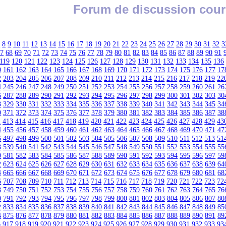
Forum de discussion cour
7
8
9
10
11
12
13
14
15
16
17
18
19
20
21
22
23
24
25
26
27
28
29
30
31
32
3
67
68
69
70
71
72
73
74
75
76
77
78
79
80
81
82
83
84
85
86
87
88
89
90
91
119
120
121
122
123
124
125
126
127
128
129
130
131
132
133
134
135
136
0
161
162
163
164
165
166
167
168
169
170
171
172
173
174
175
176
177
17
2
203
204
205
206
207
208
209
210
211
212
213
214
215
216
217
218
219
22
4
245
246
247
248
249
250
251
252
253
254
255
256
257
258
259
260
261
26
6
287
288
289
290
291
292
293
294
295
296
297
298
299
300
301
302
303
30
8
329
330
331
332
333
334
335
336
337
338
339
340
341
342
343
344
345
34
0
371
372
373
374
375
376
377
378
379
380
381
382
383
384
385
386
387
38
2
413
414
415
416
417
418
419
420
421
422
423
424
425
426
427
428
429
43
4
455
456
457
458
459
460
461
462
463
464
465
466
467
468
469
470
471
47
6
497
498
499
500
501
502
503
504
505
506
507
508
509
510
511
512
513
51
8
539
540
541
542
543
544
545
546
547
548
549
550
551
552
553
554
555
55
0
581
582
583
584
585
586
587
588
589
590
591
592
593
594
595
596
597
59
2
623
624
625
626
627
628
629
630
631
632
633
634
635
636
637
638
639
64
4
665
666
667
668
669
670
671
672
673
674
675
676
677
678
679
680
681
68
6
707
708
709
710
711
712
713
714
715
716
717
718
719
720
721
722
723
72
8
749
750
751
752
753
754
755
756
757
758
759
760
761
762
763
764
765
76
0
791
792
793
794
795
796
797
798
799
800
801
802
803
804
805
806
807
80
2
833
834
835
836
837
838
839
840
841
842
843
844
845
846
847
848
849
85
4
875
876
877
878
879
880
881
882
883
884
885
886
887
888
889
890
891
89
6
917
918
919
920
921
922
923
924
925
926
927
928
929
930
931
932
933
93