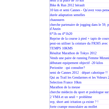
semi à la place de 10 km
Bike & Run 2012 hérault
10 km et semi Cannes - Qu'avez vous pense
durée adaptation semelles
chaussures
cherche partenaire de jogging dans le 59, p
d'Anzin
6*1h ou 4*1h20
Reprise de la course à pied + tapis de cour
peut-on utiliser la ceinture du FR305 ave
TEMPS 10KMS
Résultat Marathon de Tokyo 2012
Vends une paire de running Femme Mizuni
débutant equipement objectif -20 kilos
Periostite : qui consulter?
semi de Cannes 2012 : départ cahotique !!
Qui au Trail les Gendarmes et les Voleurs 
Selection France 10km
Marathon de la meuse
cherche médecin du sport et podologue su
2 VMA et un seuil = problème
svp, short anti iritation ça existe ? !
forte crampe musculaire au mollet