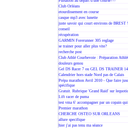
Pulsation au depart d'une course???
Club Orléans
etourdissement en course
casque mp3 avec lunette
juste savoir qui court environs de BREST !
conseil
récupération
GARMIN Forerunner 305 reglage
se trainer pour aller plus vite?
recherche post
Club Athlé Courbevoie : Préparation Athlé
douleurs genou
Gel DS Racer 7 ou GEL DS TRAINER 14
Calendrier hors stade Nord pas de Calais
Prépa marathon Avril 2010 - Que faire jusq
spécifique
Gratuit. Rubrique 'Grand Raid' sur lequoti
Lift racer de puma
test vma 6' accompagner par un copain qui
Premier marathon
CHERCHE OSTEO SUR ORLEANS
allure specifique
hier j'ai pas tenu ma séance