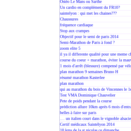
Ostéo Le Mans ou Sarthe
Un cardio en complément du FR10?
saintelyon : qui met les chaines???
Chaussures
fréquence cardiaque
Stop aux crampes
Objectif pour le semi de paris 2014
Semi-Marathon de Paris à fond ?
zoom elite 5
il ya il differente qualité pour une meme c
course du coeur + marathon, éviter la mauv
1 mois d'arrêt (blessure) compensé par vél
plan marathon 9 semaines Bruno H
résumé marathon Kasterlee
plan marathon
qui au marathon du bois de Vincennes le 
Test VMA Dominique Chauvelier
Pete de poids pendant la course
prédiction allure 10km après 6 mois d'entr
belles à faire sur paris
.... un italien court dans le vignoble alsacie
Certif médicaux Saintélyon 2014
10 kms de la st nicolas ce dimanche