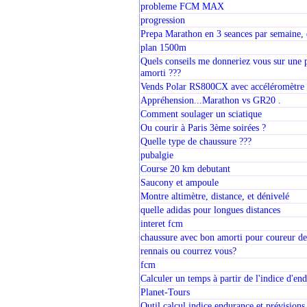
probleme FCM MAX
progression
Prepa Marathon en 3 seances par semaine, 
plan 1500m
Quels conseils me donneriez vous sur une 
amorti ???
Vends Polar RS800CX avec accéléromètre
Appréhension...Marathon vs GR20 .
Comment soulager un sciatique
Ou courir à Paris 3ème soirées ?
Quelle type de chaussure ???
pubalgie
Course 20 km debutant
Saucony et ampoule
Montre altimètre, distance, et dénivelé
quelle adidas pour longues distances
interet fcm
chaussure avec bon amorti pour coureur d
rennais ou courrez vous?
fcm
Calculer un temps à partir de l'indice d'en
Planet-Tours
Outil calcul indice endurance et prévisions