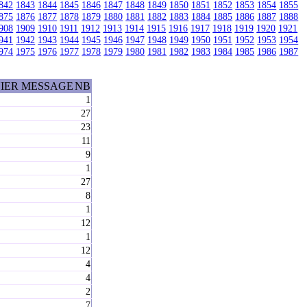
842
1843
1844
1845
1846
1847
1848
1849
1850
1851
1852
1853
1854
1855
875
1876
1877
1878
1879
1880
1881
1882
1883
1884
1885
1886
1887
1888
908
1909
1910
1911
1912
1913
1914
1915
1916
1917
1918
1919
1920
1921
941
1942
1943
1944
1945
1946
1947
1948
1949
1950
1951
1952
1953
1954
974
1975
1976
1977
1978
1979
1980
1981
1982
1983
1984
1985
1986
1987
IER MESSAGE
NB
1
27
23
11
9
1
27
8
1
12
1
12
4
4
2
7