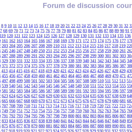
Forum de discussion cour
7
8
9
10
11
12
13
14
15
16
17
18
19
20
21
22
23
24
25
26
27
28
29
30
31
32
3
67
68
69
70
71
72
73
74
75
76
77
78
79
80
81
82
83
84
85
86
87
88
89
90
91
119
120
121
122
123
124
125
126
127
128
129
130
131
132
133
134
135
136
0
161
162
163
164
165
166
167
168
169
170
171
172
173
174
175
176
177
17
2
203
204
205
206
207
208
209
210
211
212
213
214
215
216
217
218
219
22
4
245
246
247
248
249
250
251
252
253
254
255
256
257
258
259
260
261
26
6
287
288
289
290
291
292
293
294
295
296
297
298
299
300
301
302
303
30
8
329
330
331
332
333
334
335
336
337
338
339
340
341
342
343
344
345
34
0
371
372
373
374
375
376
377
378
379
380
381
382
383
384
385
386
387
38
2
413
414
415
416
417
418
419
420
421
422
423
424
425
426
427
428
429
43
4
455
456
457
458
459
460
461
462
463
464
465
466
467
468
469
470
471
47
6
497
498
499
500
501
502
503
504
505
506
507
508
509
510
511
512
513
51
8
539
540
541
542
543
544
545
546
547
548
549
550
551
552
553
554
555
55
0
581
582
583
584
585
586
587
588
589
590
591
592
593
594
595
596
597
59
2
623
624
625
626
627
628
629
630
631
632
633
634
635
636
637
638
639
64
4
665
666
667
668
669
670
671
672
673
674
675
676
677
678
679
680
681
68
6
707
708
709
710
711
712
713
714
715
716
717
718
719
720
721
722
723
72
8
749
750
751
752
753
754
755
756
757
758
759
760
761
762
763
764
765
76
0
791
792
793
794
795
796
797
798
799
800
801
802
803
804
805
806
807
80
2
833
834
835
836
837
838
839
840
841
842
843
844
845
846
847
848
849
85
4
875
876
877
878
879
880
881
882
883
884
885
886
887
888
889
890
891
89
6
917
918
919
920
921
922
923
924
925
926
927
928
929
930
931
932
933
93