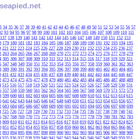
seapied.net
3
34
35
36
37
38
39
40
41
42
43
44
45
46
47
48
49
50
51
52
53
54
55
56
57
92
93
94
95
96
97
98
99
100
101
102
103
104
105
106
107
108
109
110
111
137
138
139
140
141
142
143
144
145
146
147
148
149
150
151
152
153
8
179
180
181
182
183
184
185
186
187
188
189
190
191
192
193
194
195
0
221
222
223
224
225
226
227
228
229
230
231
232
233
234
235
236
237
2
263
264
265
266
267
268
269
270
271
272
273
274
275
276
277
278
279
4
305
306
307
308
309
310
311
312
313
314
315
316
317
318
319
320
321
6
347
348
349
350
351
352
353
354
355
356
357
358
359
360
361
362
363
8
389
390
391
392
393
394
395
396
397
398
399
400
401
402
403
404
405
0
431
432
433
434
435
436
437
438
439
440
441
442
443
444
445
446
447
2
473
474
475
476
477
478
479
480
481
482
483
484
485
486
487
488
489
4
515
516
517
518
519
520
521
522
523
524
525
526
527
528
529
530
531
6
557
558
559
560
561
562
563
564
565
566
567
568
569
570
571
572
573
8
599
600
601
602
603
604
605
606
607
608
609
610
611
612
613
614
615
0
641
642
643
644
645
646
647
648
649
650
651
652
653
654
655
656
657
2
683
684
685
686
687
688
689
690
691
692
693
694
695
696
697
698
699
4
725
726
727
728
729
730
731
732
733
734
735
736
737
738
739
740
741
6
767
768
769
770
771
772
773
774
775
776
777
778
779
780
781
782
783
8
809
810
811
812
813
814
815
816
817
818
819
820
821
822
823
824
825
0
851
852
853
854
855
856
857
858
859
860
861
862
863
864
865
866
867
2
893
894
895
896
897
898
899
900
901
902
903
904
905
906
907
908
909
4
935
936
937
938
939
940
941
942
943
944
945
946
947
948
949
950
951