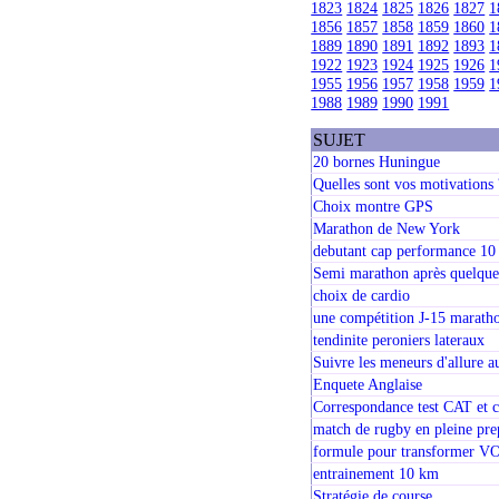
1823
1824
1825
1826
1827
1
1856
1857
1858
1859
1860
1
1889
1890
1891
1892
1893
1
1922
1923
1924
1925
1926
1
1955
1956
1957
1958
1959
1
1988
1989
1990
1991
SUJET
20 bornes Huningue
Quelles sont vos motivations 
Choix montre GPS
Marathon de New York
debutant cap performance 1
Semi marathon après quelque
choix de cardio
une compétition J-15 marath
tendinite peroniers lateraux
Suivre les meneurs d'allure 
Enquete Anglaise
Correspondance test CAT et 
match de rugby en pleine pr
formule pour transformer 
entrainement 10 km
Stratégie de course