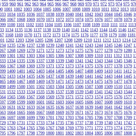
8
959
960
961
962
963
964
965
966
967
968
969
970
971
972
973
974
975
97
00
1001
1002
1003
1004
1005
1006
1007
1008
1009
1010
1011
1012
1013
10
033
1034
1035
1036
1037
1038
1039
1040
1041
1042
1043
1044
1045
1046
1
066
1067
1068
1069
1070
1071
1072
1073
1074
1075
1076
1077
1078
1079
1
099
1100
1101
1102
1103
1104
1105
1106
1107
1108
1109
1110
1111
1112
111
33
1134
1135
1136
1137
1138
1139
1140
1141
1142
1143
1144
1145
1146
1147
67
1168
1169
1170
1171
1172
1173
1174
1175
1176
1177
1178
1179
1180
1181
201
1202
1203
1204
1205
1206
1207
1208
1209
1210
1211
1212
1213
1214
1
234
1235
1236
1237
1238
1239
1240
1241
1242
1243
1244
1245
1246
1247
1
267
1268
1269
1270
1271
1272
1273
1274
1275
1276
1277
1278
1279
1280
1
300
1301
1302
1303
1304
1305
1306
1307
1308
1309
1310
1311
1312
1313
1
333
1334
1335
1336
1337
1338
1339
1340
1341
1342
1343
1344
1345
1346
1
366
1367
1368
1369
1370
1371
1372
1373
1374
1375
1376
1377
1378
1379
1
399
1400
1401
1402
1403
1404
1405
1406
1407
1408
1409
1410
1411
1412
1
432
1433
1434
1435
1436
1437
1438
1439
1440
1441
1442
1443
1444
1445
1
465
1466
1467
1468
1469
1470
1471
1472
1473
1474
1475
1476
1477
1478
1
498
1499
1500
1501
1502
1503
1504
1505
1506
1507
1508
1509
1510
1511
1
531
1532
1533
1534
1535
1536
1537
1538
1539
1540
1541
1542
1543
1544
1
564
1565
1566
1567
1568
1569
1570
1571
1572
1573
1574
1575
1576
1577
1
597
1598
1599
1600
1601
1602
1603
1604
1605
1606
1607
1608
1609
1610
1
630
1631
1632
1633
1634
1635
1636
1637
1638
1639
1640
1641
1642
1643
1
663
1664
1665
1666
1667
1668
1669
1670
1671
1672
1673
1674
1675
1676
1
696
1697
1698
1699
1700
1701
1702
1703
1704
1705
1706
1707
1708
1709
1
729
1730
1731
1732
1733
1734
1735
1736
1737
1738
1739
1740
1741
1742
1
762
1763
1764
1765
1766
1767
1768
1769
1770
1771
1772
1773
1774
1775
1
795
1796
1797
1798
1799
1800
1801
1802
1803
1804
1805
1806
1807
1808
1