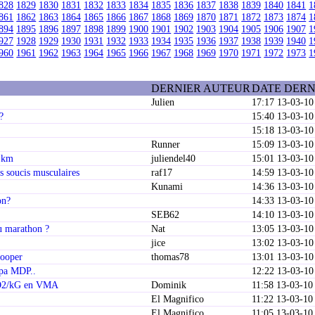
828
1829
1830
1831
1832
1833
1834
1835
1836
1837
1838
1839
1840
1841
1
861
1862
1863
1864
1865
1866
1867
1868
1869
1870
1871
1872
1873
1874
1
894
1895
1896
1897
1898
1899
1900
1901
1902
1903
1904
1905
1906
1907
1
927
1928
1929
1930
1931
1932
1933
1934
1935
1936
1937
1938
1939
1940
1
960
1961
1962
1963
1964
1965
1966
1967
1968
1969
1970
1971
1972
1973
1
DERNIER AUTEUR
DATE DERN
Julien
17:17 13-03-10
?
15:40 13-03-10
15:18 13-03-10
Runner
15:09 13-03-10
0 km
juliendel40
15:01 13-03-10
s soucis musculaires
raf17
14:59 13-03-10
Kunami
14:36 13-03-10
on?
14:33 13-03-10
SEB62
14:10 13-03-10
au marathon ?
Nat
13:05 13-03-10
jice
13:02 13-03-10
cooper
thomas78
13:01 13-03-10
epa MDP..
12:22 13-03-10
VO2/kG en VMA
Dominik
11:58 13-03-10
El Magnifico
11:22 13-03-10
El Magnifico
11:05 13-03-10