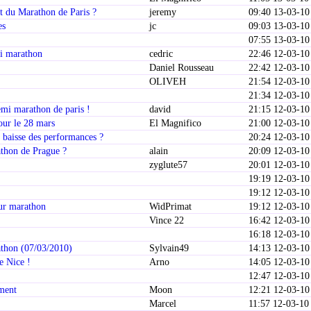
rt du Marathon de Paris ?
jeremy
09:40 13-03-10
es
jc
09:03 13-03-10
07:55 13-03-10
mi marathon
cedric
22:46 12-03-10
Daniel Rousseau
22:42 12-03-10
OLIVEH
21:54 12-03-10
21:34 12-03-10
emi marathon de paris !
david
21:15 12-03-10
our le 28 mars
El Magnifico
21:00 12-03-10
: baisse des performances ?
20:24 12-03-10
athon de Prague ?
alain
20:09 12-03-10
zyglute57
20:01 12-03-10
19:19 12-03-10
19:12 12-03-10
ur marathon
WidPrimat
19:12 12-03-10
Vince 22
16:42 12-03-10
16:18 12-03-10
athon (07/03/2010)
Sylvain49
14:13 12-03-10
e Nice !
Arno
14:05 12-03-10
12:47 12-03-10
ement
Moon
12:21 12-03-10
Marcel
11:57 12-03-10