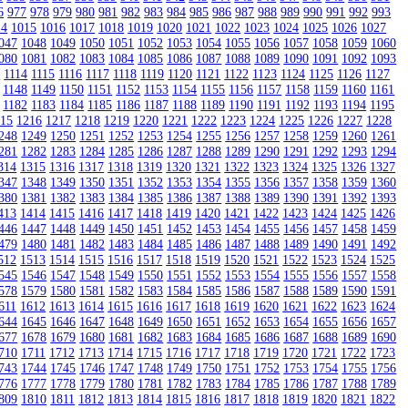
6
977
978
979
980
981
982
983
984
985
986
987
988
989
990
991
992
993
14
1015
1016
1017
1018
1019
1020
1021
1022
1023
1024
1025
1026
1027
047
1048
1049
1050
1051
1052
1053
1054
1055
1056
1057
1058
1059
1060
080
1081
1082
1083
1084
1085
1086
1087
1088
1089
1090
1091
1092
1093
3
1114
1115
1116
1117
1118
1119
1120
1121
1122
1123
1124
1125
1126
1127
1148
1149
1150
1151
1152
1153
1154
1155
1156
1157
1158
1159
1160
1161
1182
1183
1184
1185
1186
1187
1188
1189
1190
1191
1192
1193
1194
1195
215
1216
1217
1218
1219
1220
1221
1222
1223
1224
1225
1226
1227
1228
248
1249
1250
1251
1252
1253
1254
1255
1256
1257
1258
1259
1260
1261
281
1282
1283
1284
1285
1286
1287
1288
1289
1290
1291
1292
1293
1294
314
1315
1316
1317
1318
1319
1320
1321
1322
1323
1324
1325
1326
1327
347
1348
1349
1350
1351
1352
1353
1354
1355
1356
1357
1358
1359
1360
380
1381
1382
1383
1384
1385
1386
1387
1388
1389
1390
1391
1392
1393
413
1414
1415
1416
1417
1418
1419
1420
1421
1422
1423
1424
1425
1426
446
1447
1448
1449
1450
1451
1452
1453
1454
1455
1456
1457
1458
1459
479
1480
1481
1482
1483
1484
1485
1486
1487
1488
1489
1490
1491
1492
512
1513
1514
1515
1516
1517
1518
1519
1520
1521
1522
1523
1524
1525
545
1546
1547
1548
1549
1550
1551
1552
1553
1554
1555
1556
1557
1558
578
1579
1580
1581
1582
1583
1584
1585
1586
1587
1588
1589
1590
1591
611
1612
1613
1614
1615
1616
1617
1618
1619
1620
1621
1622
1623
1624
644
1645
1646
1647
1648
1649
1650
1651
1652
1653
1654
1655
1656
1657
677
1678
1679
1680
1681
1682
1683
1684
1685
1686
1687
1688
1689
1690
710
1711
1712
1713
1714
1715
1716
1717
1718
1719
1720
1721
1722
1723
743
1744
1745
1746
1747
1748
1749
1750
1751
1752
1753
1754
1755
1756
776
1777
1778
1779
1780
1781
1782
1783
1784
1785
1786
1787
1788
1789
809
1810
1811
1812
1813
1814
1815
1816
1817
1818
1819
1820
1821
1822