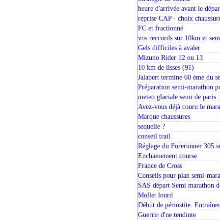
heure d'arrivée avant le dépa
reprise CAP - choix chaussur
FC et fractionné
vos reccords sur 10km et se
Gels difficiles à avaler
Mizuno Rider 12 ou 13
10 km de lisses (91)
Jalabert termine 60 ème du s
Préparation semi-marathon p
meteo glaciale semi de paris 
Avez-vous déjà couru le mar
Marque chaussures
sequelle ?
conseil trail
Réglage du Forerunner 305 s
Enchainement course
France de Cross
Conseils pour plan semi-mar
SAS départ Semi marathon d
Mollet lourd
Début de périostite. Entraîn
Guerrir d'ne tendinte