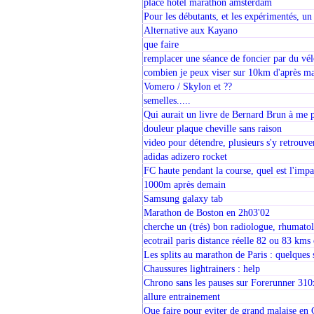
place hotel marathon amsterdam
Pour les débutants, et les expérimentés, un 
Alternative aux Kayano
que faire
remplacer une séance de foncier par du vé
combien je peux viser sur 10km d'après m
Vomero / Skylon et ??
semelles.....
Qui aurait un livre de Bernard Brun à me 
douleur plaque cheville sans raison
video pour détendre, plusieurs s'y retrouve
adidas adizero rocket
FC haute pendant la course, quel est l'impa
1000m après demain
Samsung galaxy tab
Marathon de Boston en 2h03'02
cherche un (trés) bon radiologue, rhumato
ecotrail paris distance réelle 82 ou 83 km
Les splits au marathon de Paris : quelques s
Chaussures lightrainers : help
Chrono sans les pauses sur Forerunner 310
allure entrainement
Que faire pour eviter de grand malaise en