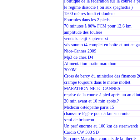
Politique de la fédération sur la course a p
le regime dissocié ( ou aux spaghettis )
1500 mètres lundi et douleur
Fourmies dans les 2 pieds
70 minutes à 80% FCM pour 12.6 km
amplitude des foulées
vends kalenji kapteren xt
vds suunto t4 complet en boite et notice ga
Nice-Cannes 2009
Mp3 de chez D4
Alimentation matin marathon
3000M
Cross de bercy du ministère des finances 
crampe toujours dans le meme mollet.
MARATHON NICE -CANNES
reprise de la course à pied après un an d'in
20 min avant et 10 min après.?
Médecin ostéopathe paris 15
chaussure légère pour 5 km sur route
semi de briancon
Un perf enorme au 100 km de steenwerck
Cardio CW 500 SD
Parcours Marathon courants de la liberté