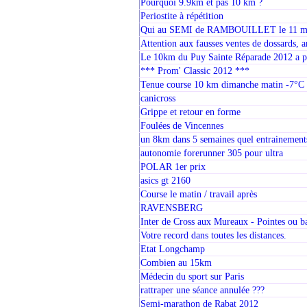
Pourquoi 9.9km et pas 10 km ?
Periostite à répétition
Qui au SEMI de RAMBOUILLET le 11 ma
Attention aux fausses ventes de dossards, 
Le 10km du Puy Sainte Réparade 2012 a p
*** Prom' Classic 2012 ***
Tenue course 10 km dimanche matin -7°C
canicross
Grippe et retour en forme
Foulées de Vincennes
un 8km dans 5 semaines quel entrainement
autonomie forerunner 305 pour ultra
POLAR 1er prix
asics gt 2160
Course le matin / travail après
RAVENSBERG
Inter de Cross aux Mureaux - Pointes ou ba
Votre record dans toutes les distances.
Etat Longchamp
Combien au 15km
Médecin du sport sur Paris
rattraper une séance annulée ???
Semi-marathon de Rabat 2012