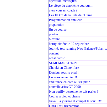
operation menisques
Le piège du deuxième coureur...
avez vous un coach ?
Les 10 km de la Fête de l'Huma
Programmation annuelle
preparation
fin de course
photos
blessure
berny-riviére le 19 septembre.
Journée test running New Balance/Polar,
content
achat cardio
SEMI MARATHON
Chouki en Chute libre
Douleur sous le pied !
Ln vous remercie !!!
endurance en cote ou sur plat?
nouvelle asics GT 2090
lyon parilly personne ne sait parler ?
Course à pied et chasse
travail la journée et compèt le soir!!!!!!!
Ultra Trail préparation