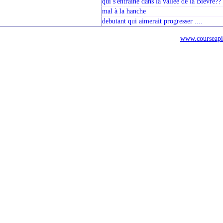
qui s'entraine dans la vallée de la Bièvre??
mal à la hanche
debutant qui aimerait progresser ....
www.courseapi