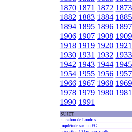
1870
1871
1872
1873
1882
1883
1884
1885
1894
1895
1896
1897
1906
1907
1908
1909
1918
1919
1920
1921
1930
1931
1932
1933
1942
1943
1944
1945
1954
1955
1956
1957
1966
1967
1968
1969
1978
1979
1980
1981
1990
1991
SUJET
marathon de Londres
Inquiétude sur ma FC
prépartion 10 km avec cardio.