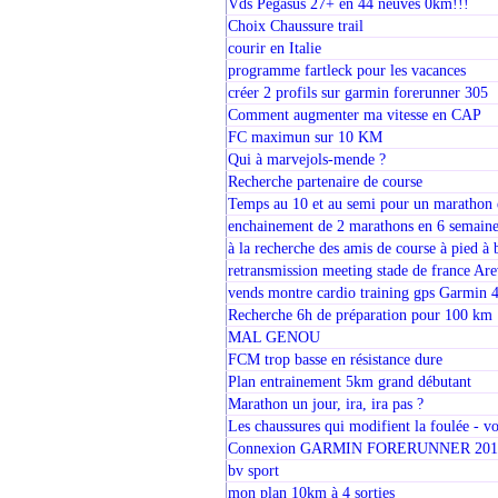
Vds Pegasus 27+ en 44 neuves 0km!!!
Choix Chaussure trail
courir en Italie
programme fartleck pour les vacances
créer 2 profils sur garmin forerunner 305
Comment augmenter ma vitesse en CAP
FC maximun sur 10 KM
Qui à marvejols-mende ?
Recherche partenaire de course
Temps au 10 et au semi pour un marathon
enchainement de 2 marathons en 6 semaine
à la recherche des amis de course à pied à 
retransmission meeting stade de france Ar
vends montre cardio training gps Garmin
Recherche 6h de préparation pour 100 km
MAL GENOU
FCM trop basse en résistance dure
Plan entrainement 5km grand débutant
Marathon un jour, ira, ira pas ?
Les chaussures qui modifient la foulée - vo
Connexion GARMIN FORERUNNER 201
bv sport
mon plan 10km à 4 sorties