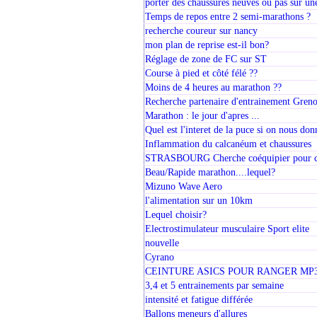
porter des chaussures neuves ou pas sur un
Temps de repos entre 2 semi-marathons ?
recherche coureur sur nancy
mon plan de reprise est-il bon?
Réglage de zone de FC sur ST
Course à pied et côté félé ??
Moins de 4 heures au marathon ??
Recherche partenaire d'entrainement Gren
Marathon : le jour d'apres ...
Quel est l'interet de la puce si on nous don
Inflammation du calcanéum et chaussures
STRASBOURG Cherche coéquipier pour co
Beau/Rapide marathon....lequel?
Mizuno Wave Aero
l'alimentation sur un 10km
Lequel choisir?
Electrostimulateur musculaire Sport elite
nouvelle
Cyrano
CEINTURE ASICS POUR RANGER MP3 +
3,4 et 5 entrainements par semaine
intensité et fatigue différée
Ballons meneurs d'allures