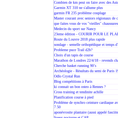
Combien de km peut on faire avec des Asic
Garmin XT 310 ne s'allume plus
garmin FR 235 problème couplage
Master courant avec seniors régionaux de c
que faites vous de vos "vieilles" chaussures
Medecin du sport sur Nancy
23eme édition - COURIR POUR LE PLA
Route du Louvre 2018 plus rapide
sondage - semelle orthopédique et temps d'
Probleme puce Trail d2b?
Choix d'un tapis de course
Marathon de Londres 22/4/18 - revends ch
Cherche basket running 90’s
Archéologie - Résultats du semi de Paris 
Odlo Crystal Run
Blog compétitions à Paris
ki connait un bon osteo à Rennes ?
Cross training et tendinite achille
Planification course à pied
Problème de synchro ceinture cardiaque a
7.50
aponévrosite plantaire (aussi appelé fasciite
Sueur nocturne et CAP