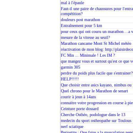
mal à l'épaule
Faut-il une paire de chaussures pour l'entr
compétition?
douleurs post marathon
Entraînement pour 5 km
pour ceux qui ont couru un marathon....a 
mesure de la vitesse au seuil?
Marathon cancame Mont St Michel météo
réactivation de mon blog: http://plaisirdec
FC Min ... Minimale ! Les IM ?
que mangez vous et surtout qu'est ce que 
garmin 305
perdre du poids plus facile que s'entrainer?
HELP!!!!!
Que choisir entre asics kayano, nimbus ou
Quel chrono pour le Marathon de senart
courir à jeun à 14ans
connaitre votre progression en course à pi
Ceinture porte dossard
Cherche Osthéo, podologue dans le 13
medecin du sport ostheopathe sur Toulous
nerf sciatique
Periostite : Que faire a la musculation pen