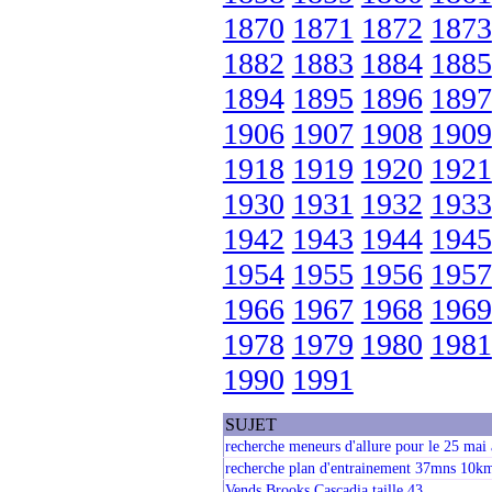
1870
1871
1872
1873
1882
1883
1884
1885
1894
1895
1896
1897
1906
1907
1908
1909
1918
1919
1920
1921
1930
1931
1932
1933
1942
1943
1944
1945
1954
1955
1956
1957
1966
1967
1968
1969
1978
1979
1980
1981
1990
1991
SUJET
recherche meneurs d'allure pour le 25 mai
recherche plan d'entrainement 37mns 10k
Vends Brooks Cascadia taille 43