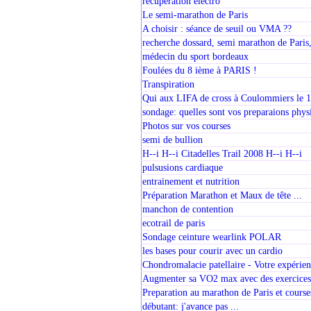
récupération electro
Le semi-marathon de Paris
A choisir : séance de seuil ou VMA ??
recherche dossard, semi marathon de Paris
médecin du sport bordeaux
Foulées du 8 ième à PARIS !
Transpiration
Qui aux LIFA de cross à Coulommiers le 1
sondage: quelles sont vos preparaions phys
Photos sur vos courses
semi de bullion
H--i H--i Citadelles Trail 2008 H--i H--i
pulsusions cardiaque
entrainement et nutrition
Préparation Marathon et Maux de tête ...
manchon de contention
ecotrail de paris
Sondage ceinture wearlink POLAR
les bases pour courir avec un cardio
Chondromalacie patellaire - Votre expérie
Augmenter sa VO2 max avec des exercices 
Preparation au marathon de Paris et course
débutant: j'avance pas ...