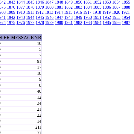
842
1843
1844
1845
1846
1847
1848
1849
1850
1851
1852
1853
1854
1855
875
1876
1877
1878
1879
1880
1881
1882
1883
1884
1885
1886
1887
1888
908
1909
1910
1911
1912
1913
1914
1915
1916
1917
1918
1919
1920
1921
941
1942
1943
1944
1945
1946
1947
1948
1949
1950
1951
1952
1953
1954
974
1975
1976
1977
1978
1979
1980
1981
1982
1983
1984
1985
1986
1987
NIER MESSAGE
NB
7
10
7
5
7
7
7
91
7
17
7
18
7
9
7
8
7
40
7
12
7
34
7
21
7
22
7
14
7
211
7
22