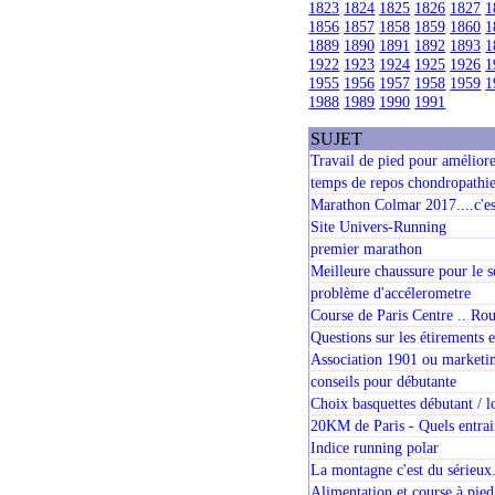
1823
1824
1825
1826
1827
1
1856
1857
1858
1859
1860
1
1889
1890
1891
1892
1893
1
1922
1923
1924
1925
1926
1
1955
1956
1957
1958
1959
1
1988
1989
1990
1991
SUJET
Travail de pied pour améliore
temps de repos chondropathie
Marathon Colmar 2017....c'est
Site Univers-Running
premier marathon
Meilleure chaussure pour le 
problème d'accélerometre
Course de Paris Centre .. Rou
Questions sur les étirements e
Association 1901 ou marketin
conseils pour débutante
Choix basquettes débutant / l
20KM de Paris - Quels entra
Indice running polar
La montagne c'est du sérieux
Alimentation et course à pied