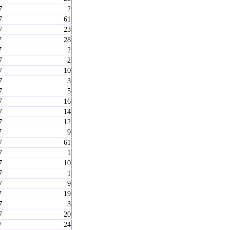
7
2
7
61
7
23
7
28
7
2
7
2
7
10
7
3
7
5
7
16
7
14
7
12
7
9
7
61
7
1
7
10
7
1
7
9
7
19
7
3
7
20
7
24