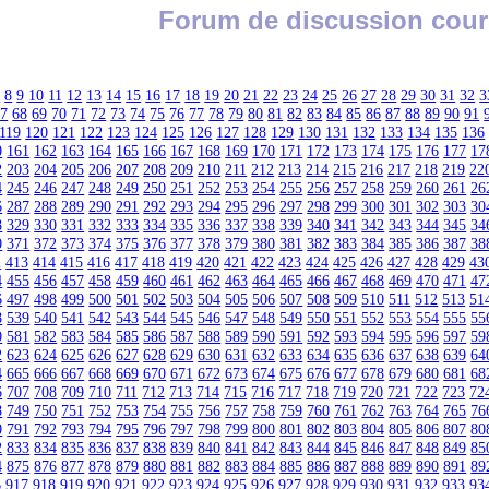
Forum de discussion cour
7
8
9
10
11
12
13
14
15
16
17
18
19
20
21
22
23
24
25
26
27
28
29
30
31
32
3
67
68
69
70
71
72
73
74
75
76
77
78
79
80
81
82
83
84
85
86
87
88
89
90
91
119
120
121
122
123
124
125
126
127
128
129
130
131
132
133
134
135
136
0
161
162
163
164
165
166
167
168
169
170
171
172
173
174
175
176
177
17
2
203
204
205
206
207
208
209
210
211
212
213
214
215
216
217
218
219
22
4
245
246
247
248
249
250
251
252
253
254
255
256
257
258
259
260
261
26
6
287
288
289
290
291
292
293
294
295
296
297
298
299
300
301
302
303
30
8
329
330
331
332
333
334
335
336
337
338
339
340
341
342
343
344
345
34
0
371
372
373
374
375
376
377
378
379
380
381
382
383
384
385
386
387
38
2
413
414
415
416
417
418
419
420
421
422
423
424
425
426
427
428
429
43
4
455
456
457
458
459
460
461
462
463
464
465
466
467
468
469
470
471
47
6
497
498
499
500
501
502
503
504
505
506
507
508
509
510
511
512
513
51
8
539
540
541
542
543
544
545
546
547
548
549
550
551
552
553
554
555
55
0
581
582
583
584
585
586
587
588
589
590
591
592
593
594
595
596
597
59
2
623
624
625
626
627
628
629
630
631
632
633
634
635
636
637
638
639
64
4
665
666
667
668
669
670
671
672
673
674
675
676
677
678
679
680
681
68
6
707
708
709
710
711
712
713
714
715
716
717
718
719
720
721
722
723
72
8
749
750
751
752
753
754
755
756
757
758
759
760
761
762
763
764
765
76
0
791
792
793
794
795
796
797
798
799
800
801
802
803
804
805
806
807
80
2
833
834
835
836
837
838
839
840
841
842
843
844
845
846
847
848
849
85
4
875
876
877
878
879
880
881
882
883
884
885
886
887
888
889
890
891
89
6
917
918
919
920
921
922
923
924
925
926
927
928
929
930
931
932
933
93