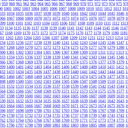
8
959
960
961
962
963
964
965
966
967
968
969
970
971
972
973
974
975
97
00
1001
1002
1003
1004
1005
1006
1007
1008
1009
1010
1011
1012
1013
10
033
1034
1035
1036
1037
1038
1039
1040
1041
1042
1043
1044
1045
1046
1
066
1067
1068
1069
1070
1071
1072
1073
1074
1075
1076
1077
1078
1079
1
099
1100
1101
1102
1103
1104
1105
1106
1107
1108
1109
1110
1111
1112
111
33
1134
1135
1136
1137
1138
1139
1140
1141
1142
1143
1144
1145
1146
1147
67
1168
1169
1170
1171
1172
1173
1174
1175
1176
1177
1178
1179
1180
1181
201
1202
1203
1204
1205
1206
1207
1208
1209
1210
1211
1212
1213
1214
1
234
1235
1236
1237
1238
1239
1240
1241
1242
1243
1244
1245
1246
1247
1
267
1268
1269
1270
1271
1272
1273
1274
1275
1276
1277
1278
1279
1280
1
300
1301
1302
1303
1304
1305
1306
1307
1308
1309
1310
1311
1312
1313
1
333
1334
1335
1336
1337
1338
1339
1340
1341
1342
1343
1344
1345
1346
1
366
1367
1368
1369
1370
1371
1372
1373
1374
1375
1376
1377
1378
1379
1
399
1400
1401
1402
1403
1404
1405
1406
1407
1408
1409
1410
1411
1412
1
432
1433
1434
1435
1436
1437
1438
1439
1440
1441
1442
1443
1444
1445
1
465
1466
1467
1468
1469
1470
1471
1472
1473
1474
1475
1476
1477
1478
1
498
1499
1500
1501
1502
1503
1504
1505
1506
1507
1508
1509
1510
1511
1
531
1532
1533
1534
1535
1536
1537
1538
1539
1540
1541
1542
1543
1544
1
564
1565
1566
1567
1568
1569
1570
1571
1572
1573
1574
1575
1576
1577
1
597
1598
1599
1600
1601
1602
1603
1604
1605
1606
1607
1608
1609
1610
1
630
1631
1632
1633
1634
1635
1636
1637
1638
1639
1640
1641
1642
1643
1
663
1664
1665
1666
1667
1668
1669
1670
1671
1672
1673
1674
1675
1676
1
696
1697
1698
1699
1700
1701
1702
1703
1704
1705
1706
1707
1708
1709
1
729
1730
1731
1732
1733
1734
1735
1736
1737
1738
1739
1740
1741
1742
1
762
1763
1764
1765
1766
1767
1768
1769
1770
1771
1772
1773
1774
1775
1
795
1796
1797
1798
1799
1800
1801
1802
1803
1804
1805
1806
1807
1808
1