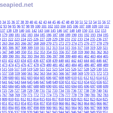
seapied.net
3
34
35
36
37
38
39
40
41
42
43
44
45
46
47
48
49
50
51
52
53
54
55
56
57
92
93
94
95
96
97
98
99
100
101
102
103
104
105
106
107
108
109
110
111
137
138
139
140
141
142
143
144
145
146
147
148
149
150
151
152
153
8
179
180
181
182
183
184
185
186
187
188
189
190
191
192
193
194
195
0
221
222
223
224
225
226
227
228
229
230
231
232
233
234
235
236
237
2
263
264
265
266
267
268
269
270
271
272
273
274
275
276
277
278
279
4
305
306
307
308
309
310
311
312
313
314
315
316
317
318
319
320
321
6
347
348
349
350
351
352
353
354
355
356
357
358
359
360
361
362
363
8
389
390
391
392
393
394
395
396
397
398
399
400
401
402
403
404
405
0
431
432
433
434
435
436
437
438
439
440
441
442
443
444
445
446
447
2
473
474
475
476
477
478
479
480
481
482
483
484
485
486
487
488
489
4
515
516
517
518
519
520
521
522
523
524
525
526
527
528
529
530
531
6
557
558
559
560
561
562
563
564
565
566
567
568
569
570
571
572
573
8
599
600
601
602
603
604
605
606
607
608
609
610
611
612
613
614
615
0
641
642
643
644
645
646
647
648
649
650
651
652
653
654
655
656
657
2
683
684
685
686
687
688
689
690
691
692
693
694
695
696
697
698
699
4
725
726
727
728
729
730
731
732
733
734
735
736
737
738
739
740
741
6
767
768
769
770
771
772
773
774
775
776
777
778
779
780
781
782
783
8
809
810
811
812
813
814
815
816
817
818
819
820
821
822
823
824
825
0
851
852
853
854
855
856
857
858
859
860
861
862
863
864
865
866
867
2
893
894
895
896
897
898
899
900
901
902
903
904
905
906
907
908
909
4
935
936
937
938
939
940
941
942
943
944
945
946
947
948
949
950
951