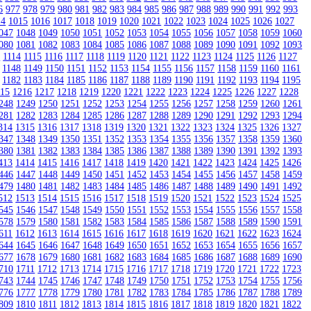
6
977
978
979
980
981
982
983
984
985
986
987
988
989
990
991
992
993
14
1015
1016
1017
1018
1019
1020
1021
1022
1023
1024
1025
1026
1027
047
1048
1049
1050
1051
1052
1053
1054
1055
1056
1057
1058
1059
1060
080
1081
1082
1083
1084
1085
1086
1087
1088
1089
1090
1091
1092
1093
3
1114
1115
1116
1117
1118
1119
1120
1121
1122
1123
1124
1125
1126
1127
1148
1149
1150
1151
1152
1153
1154
1155
1156
1157
1158
1159
1160
1161
1182
1183
1184
1185
1186
1187
1188
1189
1190
1191
1192
1193
1194
1195
215
1216
1217
1218
1219
1220
1221
1222
1223
1224
1225
1226
1227
1228
248
1249
1250
1251
1252
1253
1254
1255
1256
1257
1258
1259
1260
1261
281
1282
1283
1284
1285
1286
1287
1288
1289
1290
1291
1292
1293
1294
314
1315
1316
1317
1318
1319
1320
1321
1322
1323
1324
1325
1326
1327
347
1348
1349
1350
1351
1352
1353
1354
1355
1356
1357
1358
1359
1360
380
1381
1382
1383
1384
1385
1386
1387
1388
1389
1390
1391
1392
1393
413
1414
1415
1416
1417
1418
1419
1420
1421
1422
1423
1424
1425
1426
446
1447
1448
1449
1450
1451
1452
1453
1454
1455
1456
1457
1458
1459
479
1480
1481
1482
1483
1484
1485
1486
1487
1488
1489
1490
1491
1492
512
1513
1514
1515
1516
1517
1518
1519
1520
1521
1522
1523
1524
1525
545
1546
1547
1548
1549
1550
1551
1552
1553
1554
1555
1556
1557
1558
578
1579
1580
1581
1582
1583
1584
1585
1586
1587
1588
1589
1590
1591
611
1612
1613
1614
1615
1616
1617
1618
1619
1620
1621
1622
1623
1624
644
1645
1646
1647
1648
1649
1650
1651
1652
1653
1654
1655
1656
1657
677
1678
1679
1680
1681
1682
1683
1684
1685
1686
1687
1688
1689
1690
710
1711
1712
1713
1714
1715
1716
1717
1718
1719
1720
1721
1722
1723
743
1744
1745
1746
1747
1748
1749
1750
1751
1752
1753
1754
1755
1756
776
1777
1778
1779
1780
1781
1782
1783
1784
1785
1786
1787
1788
1789
809
1810
1811
1812
1813
1814
1815
1816
1817
1818
1819
1820
1821
1822