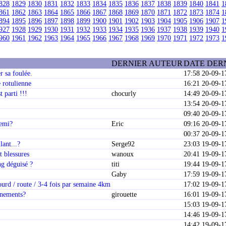
828
1829
1830
1831
1832
1833
1834
1835
1836
1837
1838
1839
1840
1841
1
861
1862
1863
1864
1865
1866
1867
1868
1869
1870
1871
1872
1873
1874
1
894
1895
1896
1897
1898
1899
1900
1901
1902
1903
1904
1905
1906
1907
1
927
1928
1929
1930
1931
1932
1933
1934
1935
1936
1937
1938
1939
1940
1
960
1961
1962
1963
1964
1965
1966
1967
1968
1969
1970
1971
1972
1973
1
DERNIER AUTEUR
DATE DER
r sa foulée.
17:58 20-09-1
 rotulienne
16:21 20-09-1
 parti !!!
chocurly
14:49 20-09-1
13:54 20-09-1
09:40 20-09-1
semi?
Eric
09:16 20-09-1
00:37 20-09-1
lant...?
Serge92
23:03 19-09-1
t blessures
wanoux
20:41 19-09-1
g déguisé ?
titi
19:44 19-09-1
Gaby
17:59 19-09-1
ourd / route / 3-4 fois par semaine 4km
17:02 19-09-1
inements?
girouette
16:01 19-09-1
15:03 19-09-1
.
14:46 19-09-1
14:42 19-09-1