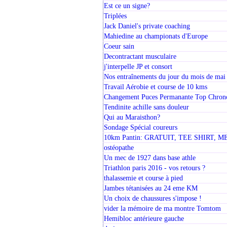
Est ce un signe?
Triplées
Jack Daniel's private coaching
Mahiedine au championats d'Europe
Coeur sain
Decontractant musculaire
j'interpelle JP et consort
Nos entraînements du jour du mois de mai
Travail Aérobie et course de 10 kms
Changement Puces Permanante Top Chron
Tendinite achille sans douleur
Qui au Maraisthon?
Sondage Spécial coureurs
10km Pantin: GRATUIT, TEE SHIRT, ME
ostéopathe
Un mec de 1927 dans base athle
Triathlon paris 2016 - vos retours ?
thalassemie et course à pied
Jambes tétanisées au 24 eme KM
Un choix de chaussures s'impose !
vider la mémoire de ma montre Tomtom
Hemibloc antérieure gauche