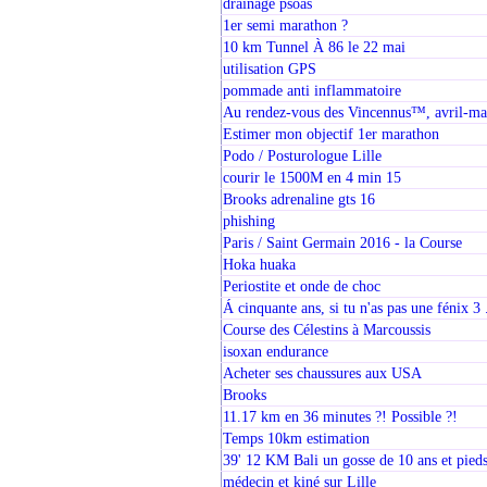
drainage psoas
1er semi marathon ?
10 km Tunnel À 86 le 22 mai
utilisation GPS
pommade anti inflammatoire
Au rendez-vous des Vincennus™, avril-ma
Estimer mon objectif 1er marathon
Podo / Posturologue Lille
courir le 1500M en 4 min 15
Brooks adrenaline gts 16
phishing
Paris / Saint Germain 2016 - la Course
Hoka huaka
Periostite et onde de choc
Á cinquante ans, si tu n'as pas une fénix 3 .
Course des Célestins à Marcoussis
isoxan endurance
Acheter ses chaussures aux USA
Brooks
11.17 km en 36 minutes ?! Possible ?!
Temps 10km estimation
39' 12 KM Bali un gosse de 10 ans et pied
médecin et kiné sur Lille