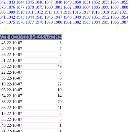
842
1843
1844
1845
1846
1847
1848
1849
1850
1851
1852
1853
1854
1855
875
1876
1877
1878
1879
1880
1881
1882
1883
1884
1885
1886
1887
1888
908
1909
1910
1911
1912
1913
1914
1915
1916
1917
1918
1919
1920
1921
941
1942
1943
1944
1945
1946
1947
1948
1949
1950
1951
1952
1953
1954
974
1975
1976
1977
1978
1979
1980
1981
1982
1983
1984
1985
1986
1987
ATE DERNIER MESSAGE
NB
:45 22-10-07
3
:40 22-10-07
7
:36 22-10-07
7
:51 22-10-07
3
:30 22-10-07
49
:22 22-10-07
3
:36 22-10-07
6
:10 22-10-07
22
:05 22-10-07
10
:54 22-10-07
14
:38 22-10-07
70
:36 22-10-07
11
:18 22-10-07
3
:53 22-10-07
5
:40 22-10-07
1
:21 22-10-07
1