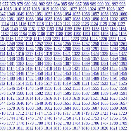
6
977
978
979
980
981
982
983
984
985
986
987
988
989
990
991
992
993
14
1015
1016
1017
1018
1019
1020
1021
1022
1023
1024
1025
1026
1027
047
1048
1049
1050
1051
1052
1053
1054
1055
1056
1057
1058
1059
1060
080
1081
1082
1083
1084
1085
1086
1087
1088
1089
1090
1091
1092
1093
3
1114
1115
1116
1117
1118
1119
1120
1121
1122
1123
1124
1125
1126
1127
1148
1149
1150
1151
1152
1153
1154
1155
1156
1157
1158
1159
1160
1161
1182
1183
1184
1185
1186
1187
1188
1189
1190
1191
1192
1193
1194
1195
215
1216
1217
1218
1219
1220
1221
1222
1223
1224
1225
1226
1227
1228
248
1249
1250
1251
1252
1253
1254
1255
1256
1257
1258
1259
1260
1261
281
1282
1283
1284
1285
1286
1287
1288
1289
1290
1291
1292
1293
1294
314
1315
1316
1317
1318
1319
1320
1321
1322
1323
1324
1325
1326
1327
347
1348
1349
1350
1351
1352
1353
1354
1355
1356
1357
1358
1359
1360
380
1381
1382
1383
1384
1385
1386
1387
1388
1389
1390
1391
1392
1393
413
1414
1415
1416
1417
1418
1419
1420
1421
1422
1423
1424
1425
1426
446
1447
1448
1449
1450
1451
1452
1453
1454
1455
1456
1457
1458
1459
479
1480
1481
1482
1483
1484
1485
1486
1487
1488
1489
1490
1491
1492
512
1513
1514
1515
1516
1517
1518
1519
1520
1521
1522
1523
1524
1525
545
1546
1547
1548
1549
1550
1551
1552
1553
1554
1555
1556
1557
1558
578
1579
1580
1581
1582
1583
1584
1585
1586
1587
1588
1589
1590
1591
611
1612
1613
1614
1615
1616
1617
1618
1619
1620
1621
1622
1623
1624
644
1645
1646
1647
1648
1649
1650
1651
1652
1653
1654
1655
1656
1657
677
1678
1679
1680
1681
1682
1683
1684
1685
1686
1687
1688
1689
1690
710
1711
1712
1713
1714
1715
1716
1717
1718
1719
1720
1721
1722
1723
743
1744
1745
1746
1747
1748
1749
1750
1751
1752
1753
1754
1755
1756
776
1777
1778
1779
1780
1781
1782
1783
1784
1785
1786
1787
1788
1789
809
1810
1811
1812
1813
1814
1815
1816
1817
1818
1819
1820
1821
1822