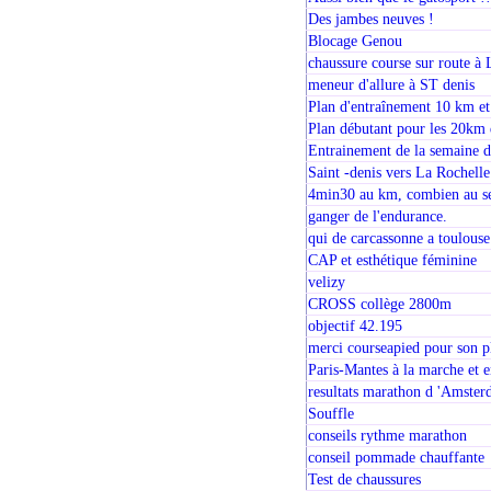
Des jambes neuves !
Blocage Genou
chaussure course sur route à
meneur d'allure à ST denis
Plan d'entraînement 10 km et
Plan débutant pour les 20km 
Entrainement de la semaine d
Saint -denis vers La Rochelle
4min30 au km, combien au s
ganger de l'endurance.
qui de carcassonne a toulouse
CAP et esthétique féminine
velizy
CROSS collège 2800m
objectif 42.195
merci courseapied pour son 
Paris-Mantes à la marche et 
resultats marathon d 'Amste
Souffle
conseils rythme marathon
conseil pommade chauffante
Test de chaussures