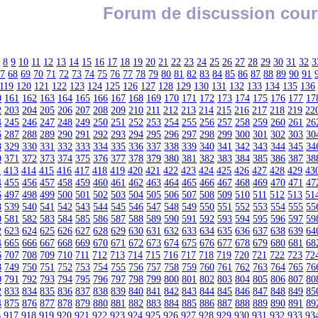
Forum de discussion cour
7
8
9
10
11
12
13
14
15
16
17
18
19
20
21
22
23
24
25
26
27
28
29
30
31
32
3
67
68
69
70
71
72
73
74
75
76
77
78
79
80
81
82
83
84
85
86
87
88
89
90
91
119
120
121
122
123
124
125
126
127
128
129
130
131
132
133
134
135
136
0
161
162
163
164
165
166
167
168
169
170
171
172
173
174
175
176
177
17
2
203
204
205
206
207
208
209
210
211
212
213
214
215
216
217
218
219
22
4
245
246
247
248
249
250
251
252
253
254
255
256
257
258
259
260
261
26
6
287
288
289
290
291
292
293
294
295
296
297
298
299
300
301
302
303
30
8
329
330
331
332
333
334
335
336
337
338
339
340
341
342
343
344
345
34
0
371
372
373
374
375
376
377
378
379
380
381
382
383
384
385
386
387
38
2
413
414
415
416
417
418
419
420
421
422
423
424
425
426
427
428
429
43
4
455
456
457
458
459
460
461
462
463
464
465
466
467
468
469
470
471
47
6
497
498
499
500
501
502
503
504
505
506
507
508
509
510
511
512
513
51
8
539
540
541
542
543
544
545
546
547
548
549
550
551
552
553
554
555
55
0
581
582
583
584
585
586
587
588
589
590
591
592
593
594
595
596
597
59
2
623
624
625
626
627
628
629
630
631
632
633
634
635
636
637
638
639
64
4
665
666
667
668
669
670
671
672
673
674
675
676
677
678
679
680
681
68
6
707
708
709
710
711
712
713
714
715
716
717
718
719
720
721
722
723
72
8
749
750
751
752
753
754
755
756
757
758
759
760
761
762
763
764
765
76
0
791
792
793
794
795
796
797
798
799
800
801
802
803
804
805
806
807
80
2
833
834
835
836
837
838
839
840
841
842
843
844
845
846
847
848
849
85
4
875
876
877
878
879
880
881
882
883
884
885
886
887
888
889
890
891
89
6
917
918
919
920
921
922
923
924
925
926
927
928
929
930
931
932
933
93