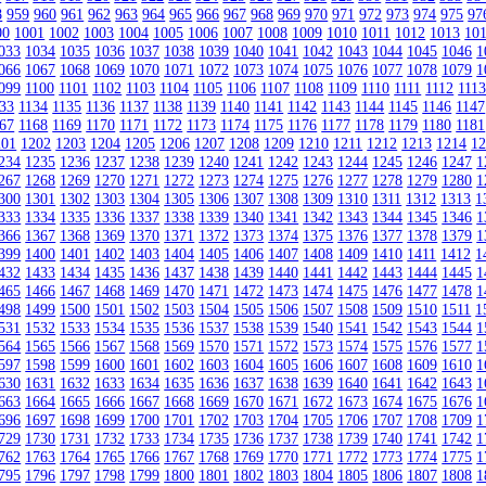
8
959
960
961
962
963
964
965
966
967
968
969
970
971
972
973
974
975
97
00
1001
1002
1003
1004
1005
1006
1007
1008
1009
1010
1011
1012
1013
10
033
1034
1035
1036
1037
1038
1039
1040
1041
1042
1043
1044
1045
1046
1
066
1067
1068
1069
1070
1071
1072
1073
1074
1075
1076
1077
1078
1079
1
099
1100
1101
1102
1103
1104
1105
1106
1107
1108
1109
1110
1111
1112
111
33
1134
1135
1136
1137
1138
1139
1140
1141
1142
1143
1144
1145
1146
1147
67
1168
1169
1170
1171
1172
1173
1174
1175
1176
1177
1178
1179
1180
1181
201
1202
1203
1204
1205
1206
1207
1208
1209
1210
1211
1212
1213
1214
1
234
1235
1236
1237
1238
1239
1240
1241
1242
1243
1244
1245
1246
1247
1
267
1268
1269
1270
1271
1272
1273
1274
1275
1276
1277
1278
1279
1280
1
300
1301
1302
1303
1304
1305
1306
1307
1308
1309
1310
1311
1312
1313
1
333
1334
1335
1336
1337
1338
1339
1340
1341
1342
1343
1344
1345
1346
1
366
1367
1368
1369
1370
1371
1372
1373
1374
1375
1376
1377
1378
1379
1
399
1400
1401
1402
1403
1404
1405
1406
1407
1408
1409
1410
1411
1412
1
432
1433
1434
1435
1436
1437
1438
1439
1440
1441
1442
1443
1444
1445
1
465
1466
1467
1468
1469
1470
1471
1472
1473
1474
1475
1476
1477
1478
1
498
1499
1500
1501
1502
1503
1504
1505
1506
1507
1508
1509
1510
1511
1
531
1532
1533
1534
1535
1536
1537
1538
1539
1540
1541
1542
1543
1544
1
564
1565
1566
1567
1568
1569
1570
1571
1572
1573
1574
1575
1576
1577
1
597
1598
1599
1600
1601
1602
1603
1604
1605
1606
1607
1608
1609
1610
1
630
1631
1632
1633
1634
1635
1636
1637
1638
1639
1640
1641
1642
1643
1
663
1664
1665
1666
1667
1668
1669
1670
1671
1672
1673
1674
1675
1676
1
696
1697
1698
1699
1700
1701
1702
1703
1704
1705
1706
1707
1708
1709
1
729
1730
1731
1732
1733
1734
1735
1736
1737
1738
1739
1740
1741
1742
1
762
1763
1764
1765
1766
1767
1768
1769
1770
1771
1772
1773
1774
1775
1
795
1796
1797
1798
1799
1800
1801
1802
1803
1804
1805
1806
1807
1808
1