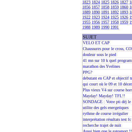
1823
1824
1825
1826
1827
1
1856
1857
1858
1859
1860
1
1889
1890
1891
1892
1893
1
1922
1923
1924
1925
1926
1
1955
1956
1957
1958
1959
1
1988
1989
1990
1991
SUJET
VELO ET CAP
Chaussures pour le cross, 
douleur sous le pied
41 mn sur 10 k quel progra
marathon des Yvelines
PPG?
debutant en CAP et objectif tr
qui court où le 09 et 10 déc
Plus vieux V4 sur course hors
Mayday! Mayday! TFL!!
SONDAGE : Votre pti déj le 
utilite des gels energetiques
rythme de course irrégulier
interprétation résultats test fc
recherche trajet de nuit
Aussi bien que le gatosport !!