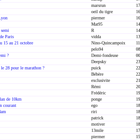
marsrun
17
oeil du tigre
16
 Lyon
piermer
16
Mat95
14
 semi
R
14
de Paris
vidda
13
u 15 au 21 octobre
Nino-Quincampoix
11
pelo94
08
emi ?
Demi-fondeuse
00
Deepsky
23
 le 28 pour le marathon ?
puick
22
Bébère
22
exclusivite
21
Rémi
20
Frédéric
19
plan de 10km
ponge
19
en courant
ego
18
rdam
riri
18
patrick
18
motiver
18
13mile
17
piermer
15