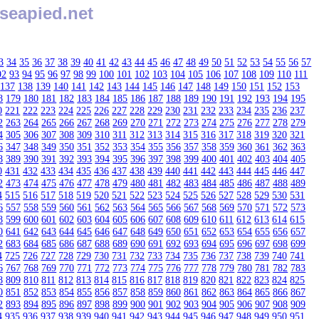
seapied.net
3
34
35
36
37
38
39
40
41
42
43
44
45
46
47
48
49
50
51
52
53
54
55
56
57
92
93
94
95
96
97
98
99
100
101
102
103
104
105
106
107
108
109
110
111
137
138
139
140
141
142
143
144
145
146
147
148
149
150
151
152
153
8
179
180
181
182
183
184
185
186
187
188
189
190
191
192
193
194
195
0
221
222
223
224
225
226
227
228
229
230
231
232
233
234
235
236
237
2
263
264
265
266
267
268
269
270
271
272
273
274
275
276
277
278
279
4
305
306
307
308
309
310
311
312
313
314
315
316
317
318
319
320
321
6
347
348
349
350
351
352
353
354
355
356
357
358
359
360
361
362
363
8
389
390
391
392
393
394
395
396
397
398
399
400
401
402
403
404
405
0
431
432
433
434
435
436
437
438
439
440
441
442
443
444
445
446
447
2
473
474
475
476
477
478
479
480
481
482
483
484
485
486
487
488
489
4
515
516
517
518
519
520
521
522
523
524
525
526
527
528
529
530
531
6
557
558
559
560
561
562
563
564
565
566
567
568
569
570
571
572
573
8
599
600
601
602
603
604
605
606
607
608
609
610
611
612
613
614
615
0
641
642
643
644
645
646
647
648
649
650
651
652
653
654
655
656
657
2
683
684
685
686
687
688
689
690
691
692
693
694
695
696
697
698
699
4
725
726
727
728
729
730
731
732
733
734
735
736
737
738
739
740
741
6
767
768
769
770
771
772
773
774
775
776
777
778
779
780
781
782
783
8
809
810
811
812
813
814
815
816
817
818
819
820
821
822
823
824
825
0
851
852
853
854
855
856
857
858
859
860
861
862
863
864
865
866
867
2
893
894
895
896
897
898
899
900
901
902
903
904
905
906
907
908
909
4
935
936
937
938
939
940
941
942
943
944
945
946
947
948
949
950
951