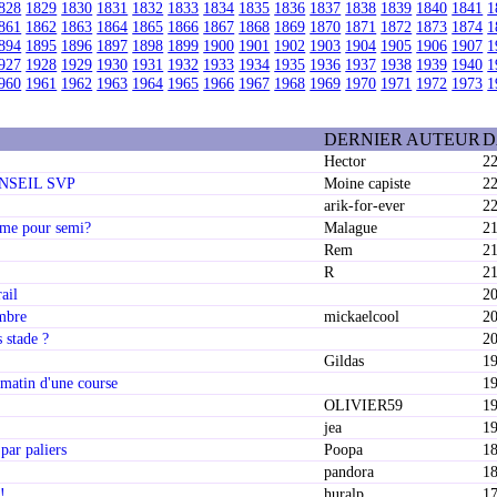
828
1829
1830
1831
1832
1833
1834
1835
1836
1837
1838
1839
1840
1841
1
861
1862
1863
1864
1865
1866
1867
1868
1869
1870
1871
1872
1873
1874
1
894
1895
1896
1897
1898
1899
1900
1901
1902
1903
1904
1905
1906
1907
1
927
1928
1929
1930
1931
1932
1933
1934
1935
1936
1937
1938
1939
1940
1
960
1961
1962
1963
1964
1965
1966
1967
1968
1969
1970
1971
1972
1973
1
DERNIER AUTEUR
D
Hector
22
CONSEIL SVP
Moine capiste
22
arik-for-ever
22
mme pour semi?
Malague
21
Rem
21
R
21
ail
20
embre
mickaelcool
20
 stade ?
20
Gildas
19
matin d'une course
19
OLIVIER59
19
jea
19
 par paliers
Poopa
18
pandora
18
!
huralp
17