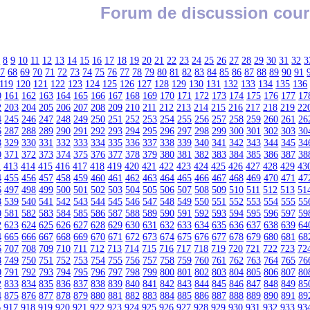
Forum de discussion cour
7
8
9
10
11
12
13
14
15
16
17
18
19
20
21
22
23
24
25
26
27
28
29
30
31
32
3
67
68
69
70
71
72
73
74
75
76
77
78
79
80
81
82
83
84
85
86
87
88
89
90
91
119
120
121
122
123
124
125
126
127
128
129
130
131
132
133
134
135
136
0
161
162
163
164
165
166
167
168
169
170
171
172
173
174
175
176
177
17
2
203
204
205
206
207
208
209
210
211
212
213
214
215
216
217
218
219
22
4
245
246
247
248
249
250
251
252
253
254
255
256
257
258
259
260
261
26
6
287
288
289
290
291
292
293
294
295
296
297
298
299
300
301
302
303
30
8
329
330
331
332
333
334
335
336
337
338
339
340
341
342
343
344
345
34
0
371
372
373
374
375
376
377
378
379
380
381
382
383
384
385
386
387
38
2
413
414
415
416
417
418
419
420
421
422
423
424
425
426
427
428
429
43
4
455
456
457
458
459
460
461
462
463
464
465
466
467
468
469
470
471
47
6
497
498
499
500
501
502
503
504
505
506
507
508
509
510
511
512
513
51
8
539
540
541
542
543
544
545
546
547
548
549
550
551
552
553
554
555
55
0
581
582
583
584
585
586
587
588
589
590
591
592
593
594
595
596
597
59
2
623
624
625
626
627
628
629
630
631
632
633
634
635
636
637
638
639
64
4
665
666
667
668
669
670
671
672
673
674
675
676
677
678
679
680
681
68
6
707
708
709
710
711
712
713
714
715
716
717
718
719
720
721
722
723
72
8
749
750
751
752
753
754
755
756
757
758
759
760
761
762
763
764
765
76
0
791
792
793
794
795
796
797
798
799
800
801
802
803
804
805
806
807
80
2
833
834
835
836
837
838
839
840
841
842
843
844
845
846
847
848
849
85
4
875
876
877
878
879
880
881
882
883
884
885
886
887
888
889
890
891
89
6
917
918
919
920
921
922
923
924
925
926
927
928
929
930
931
932
933
93