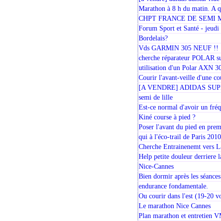
Marathon à 8 h du matin. A qu
CHPT FRANCE DE SEMI 
Forum Sport et Santé - jeud
Bordelais?
Vds GARMIN 305 NEUF !!
cherche réparateur POLAR su
utilisation d'un Polar AXN 
Courir l'avant-veille d'une co
[A VENDRE] ADIDAS SUPE
semi de lille
Est-ce normal d'avoir un fréq
Kiné course à pied ?
Poser l'avant du pied en premi
qui à l'éco-trail de Paris 201
Cherche Entrainenemt vers La
Help petite douleur derriere l
Nice-Cannes
Bien dormir après les séances
endurance fondamentale.
Ou courir dans l'est (19-20 v
Le marathon Nice Cannes
Plan marathon et entretien 