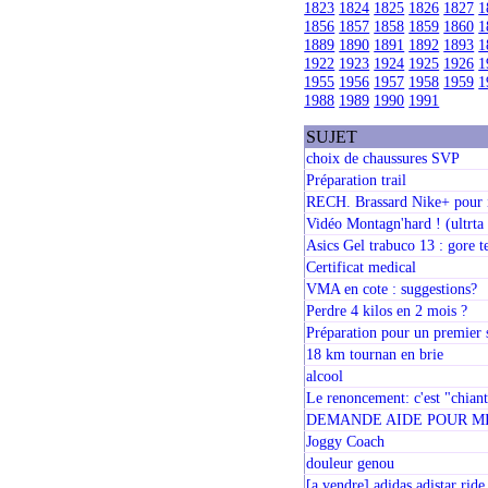
1823
1824
1825
1826
1827
1
1856
1857
1858
1859
1860
1
1889
1890
1891
1892
1893
1
1922
1923
1924
1925
1926
1
1955
1956
1957
1958
1959
1
1988
1989
1990
1991
SUJET
choix de chaussures SVP
Préparation trail
RECH. Brassard Nike+ pour
Vidéo Montagn'hard ! (ultrt
Asics Gel trabuco 13 : gore t
Certificat medical
VMA en cote : suggestions?
Perdre 4 kilos en 2 mois ?
Préparation pour un premier 
18 km tournan en brie
alcool
Le renoncement: c'est "chiant
DEMANDE AIDE POUR MI
Joggy Coach
douleur genou
[a vendre] adidas adistar ride