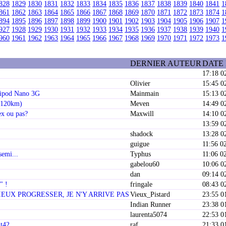
828
1829
1830
1831
1832
1833
1834
1835
1836
1837
1838
1839
1840
1841
1
861
1862
1863
1864
1865
1866
1867
1868
1869
1870
1871
1872
1873
1874
1
894
1895
1896
1897
1898
1899
1900
1901
1902
1903
1904
1905
1906
1907
1
927
1928
1929
1930
1931
1932
1933
1934
1935
1936
1937
1938
1939
1940
1
960
1961
1962
1963
1964
1965
1966
1967
1968
1969
1970
1971
1972
1973
1
DERNIER AUTEUR
DATE
17:18 0
Olivier
15:45 0
 ipod Nano 3G
Mainmain
15:13 0
a 120km)
Meven
14:49 0
ex ou pas?
Maxwill
14:10 0
13:59 0
shadock
13:28 0
guigue
11:56 0
semi...
Typhus
11:06 0
gabelou60
10:06 0
dan
09:14 0
" !
fringale
08:43 0
EUX PROGRESSER, JE N'Y ARRIVE PAS
Vieux_Pistard
23:55 0
Indian Runner
23:38 0
laurenta5074
22:53 0
 t42
raf
21:33 0