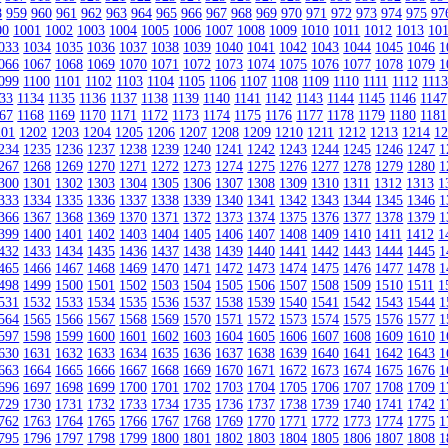
8
959
960
961
962
963
964
965
966
967
968
969
970
971
972
973
974
975
97
00
1001
1002
1003
1004
1005
1006
1007
1008
1009
1010
1011
1012
1013
10
033
1034
1035
1036
1037
1038
1039
1040
1041
1042
1043
1044
1045
1046
1
066
1067
1068
1069
1070
1071
1072
1073
1074
1075
1076
1077
1078
1079
1
099
1100
1101
1102
1103
1104
1105
1106
1107
1108
1109
1110
1111
1112
111
33
1134
1135
1136
1137
1138
1139
1140
1141
1142
1143
1144
1145
1146
1147
67
1168
1169
1170
1171
1172
1173
1174
1175
1176
1177
1178
1179
1180
1181
201
1202
1203
1204
1205
1206
1207
1208
1209
1210
1211
1212
1213
1214
1
234
1235
1236
1237
1238
1239
1240
1241
1242
1243
1244
1245
1246
1247
1
267
1268
1269
1270
1271
1272
1273
1274
1275
1276
1277
1278
1279
1280
1
300
1301
1302
1303
1304
1305
1306
1307
1308
1309
1310
1311
1312
1313
1
333
1334
1335
1336
1337
1338
1339
1340
1341
1342
1343
1344
1345
1346
1
366
1367
1368
1369
1370
1371
1372
1373
1374
1375
1376
1377
1378
1379
1
399
1400
1401
1402
1403
1404
1405
1406
1407
1408
1409
1410
1411
1412
1
432
1433
1434
1435
1436
1437
1438
1439
1440
1441
1442
1443
1444
1445
1
465
1466
1467
1468
1469
1470
1471
1472
1473
1474
1475
1476
1477
1478
1
498
1499
1500
1501
1502
1503
1504
1505
1506
1507
1508
1509
1510
1511
1
531
1532
1533
1534
1535
1536
1537
1538
1539
1540
1541
1542
1543
1544
1
564
1565
1566
1567
1568
1569
1570
1571
1572
1573
1574
1575
1576
1577
1
597
1598
1599
1600
1601
1602
1603
1604
1605
1606
1607
1608
1609
1610
1
630
1631
1632
1633
1634
1635
1636
1637
1638
1639
1640
1641
1642
1643
1
663
1664
1665
1666
1667
1668
1669
1670
1671
1672
1673
1674
1675
1676
1
696
1697
1698
1699
1700
1701
1702
1703
1704
1705
1706
1707
1708
1709
1
729
1730
1731
1732
1733
1734
1735
1736
1737
1738
1739
1740
1741
1742
1
762
1763
1764
1765
1766
1767
1768
1769
1770
1771
1772
1773
1774
1775
1
795
1796
1797
1798
1799
1800
1801
1802
1803
1804
1805
1806
1807
1808
1