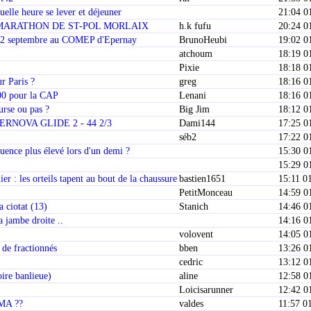
elle heure se lever et déjeuner
21:04 0
MARATHON DE ST-POL MORLAIX
h.k fufu
20:24 0
i 2 septembre au COMEP d'Epernay
BrunoHeubi
19:02 0
atchoum
18:19 0
Pixie
18:18 0
r Paris ?
greg
18:16 0
300 pour la CAP
Lenani
18:16 0
urse ou pas ?
Big Jim
18:12 0
RNOVA GLIDE 2 - 44 2/3
Dami144
17:25 0
séb2
17:22 0
uence plus élevé lors d'un demi ?
15:30 0
15:29 0
er : les orteils tapent au bout de la chaussure
bastien1651
15:11 0
0
PetitMonceau
14:59 0
 ciotat (13)
Stanich
14:46 0
a jambe droite ..
14:16 0
volovent
14:05 0
 de fractionnés
bben
13:26 0
cedric
13:12 0
oire banlieue)
aline
12:58 0
Loicisarunner
12:42 0
VMA ??
valdes
11:57 0