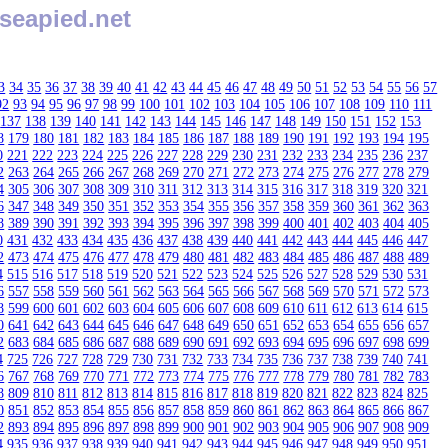
seapied.net
3
34
35
36
37
38
39
40
41
42
43
44
45
46
47
48
49
50
51
52
53
54
55
56
57
92
93
94
95
96
97
98
99
100
101
102
103
104
105
106
107
108
109
110
111
137
138
139
140
141
142
143
144
145
146
147
148
149
150
151
152
153
8
179
180
181
182
183
184
185
186
187
188
189
190
191
192
193
194
195
0
221
222
223
224
225
226
227
228
229
230
231
232
233
234
235
236
237
2
263
264
265
266
267
268
269
270
271
272
273
274
275
276
277
278
279
4
305
306
307
308
309
310
311
312
313
314
315
316
317
318
319
320
321
6
347
348
349
350
351
352
353
354
355
356
357
358
359
360
361
362
363
8
389
390
391
392
393
394
395
396
397
398
399
400
401
402
403
404
405
0
431
432
433
434
435
436
437
438
439
440
441
442
443
444
445
446
447
2
473
474
475
476
477
478
479
480
481
482
483
484
485
486
487
488
489
4
515
516
517
518
519
520
521
522
523
524
525
526
527
528
529
530
531
6
557
558
559
560
561
562
563
564
565
566
567
568
569
570
571
572
573
8
599
600
601
602
603
604
605
606
607
608
609
610
611
612
613
614
615
0
641
642
643
644
645
646
647
648
649
650
651
652
653
654
655
656
657
2
683
684
685
686
687
688
689
690
691
692
693
694
695
696
697
698
699
4
725
726
727
728
729
730
731
732
733
734
735
736
737
738
739
740
741
6
767
768
769
770
771
772
773
774
775
776
777
778
779
780
781
782
783
8
809
810
811
812
813
814
815
816
817
818
819
820
821
822
823
824
825
0
851
852
853
854
855
856
857
858
859
860
861
862
863
864
865
866
867
2
893
894
895
896
897
898
899
900
901
902
903
904
905
906
907
908
909
4
935
936
937
938
939
940
941
942
943
944
945
946
947
948
949
950
951