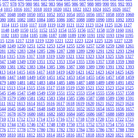
6
977
978
979
980
981
982
983
984
985
986
987
988
989
990
991
992
993
14
1015
1016
1017
1018
1019
1020
1021
1022
1023
1024
1025
1026
1027
047
1048
1049
1050
1051
1052
1053
1054
1055
1056
1057
1058
1059
1060
080
1081
1082
1083
1084
1085
1086
1087
1088
1089
1090
1091
1092
1093
3
1114
1115
1116
1117
1118
1119
1120
1121
1122
1123
1124
1125
1126
1127
1148
1149
1150
1151
1152
1153
1154
1155
1156
1157
1158
1159
1160
1161
1182
1183
1184
1185
1186
1187
1188
1189
1190
1191
1192
1193
1194
1195
215
1216
1217
1218
1219
1220
1221
1222
1223
1224
1225
1226
1227
1228
248
1249
1250
1251
1252
1253
1254
1255
1256
1257
1258
1259
1260
1261
281
1282
1283
1284
1285
1286
1287
1288
1289
1290
1291
1292
1293
1294
314
1315
1316
1317
1318
1319
1320
1321
1322
1323
1324
1325
1326
1327
347
1348
1349
1350
1351
1352
1353
1354
1355
1356
1357
1358
1359
1360
380
1381
1382
1383
1384
1385
1386
1387
1388
1389
1390
1391
1392
1393
413
1414
1415
1416
1417
1418
1419
1420
1421
1422
1423
1424
1425
1426
446
1447
1448
1449
1450
1451
1452
1453
1454
1455
1456
1457
1458
1459
479
1480
1481
1482
1483
1484
1485
1486
1487
1488
1489
1490
1491
1492
512
1513
1514
1515
1516
1517
1518
1519
1520
1521
1522
1523
1524
1525
545
1546
1547
1548
1549
1550
1551
1552
1553
1554
1555
1556
1557
1558
578
1579
1580
1581
1582
1583
1584
1585
1586
1587
1588
1589
1590
1591
611
1612
1613
1614
1615
1616
1617
1618
1619
1620
1621
1622
1623
1624
644
1645
1646
1647
1648
1649
1650
1651
1652
1653
1654
1655
1656
1657
677
1678
1679
1680
1681
1682
1683
1684
1685
1686
1687
1688
1689
1690
710
1711
1712
1713
1714
1715
1716
1717
1718
1719
1720
1721
1722
1723
743
1744
1745
1746
1747
1748
1749
1750
1751
1752
1753
1754
1755
1756
776
1777
1778
1779
1780
1781
1782
1783
1784
1785
1786
1787
1788
1789
809
1810
1811
1812
1813
1814
1815
1816
1817
1818
1819
1820
1821
1822