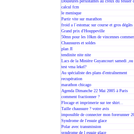
Douleures persistantes au creux du fessier 
calcul fcm
le menisque
Partir vite sur marathon
froid a l´estomac sur course et gros dégâts
Grand prix d'Houppeville
50mn pour les 10km de vincennes comment
Chaussures et soldes
plan JI
tendinite nite nite
Lacs de la Minière Guyancourt samedi ,ou
test vma lekel?
Au spécialiste des plans d'entraînement
recupération
marathon chicago
Agenda Dimanche 22 Mai 2005 à Paris
comment fractionner ?
Flocage et imprimerie sur tee shirt...
Taille chaussure ? votre avis
impossible de connecter mon forerunner 2
Syndrome de l'essuie glace
Polar avec transmission
syndrome de l essuie glace