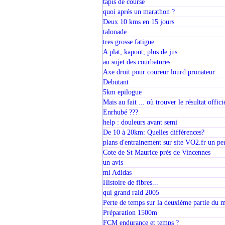
tapis de course
quoi aprés un marathon ?
Deux 10 kms en 15 jours
talonade
tres grosse fatigue
A plat, kapout, plus de jus ....
au sujet des courbatures
Axe droit pour coureur lourd pronateur
Debutant
5km epilogue
Mais au fait ... où trouver le résultat offici
Enrhubé ???
help : douleurs avant semi
De 10 à 20km: Quelles différences?
plans d'entrainement sur site VO2.fr un pe
Cote de St Maurice prés de Vincennes
un avis
mi Adidas
Histoire de fibres...
qui grand raid 2005
Perte de temps sur la deuxième partie du 
Préparation 1500m
FCM endurance et temps ?