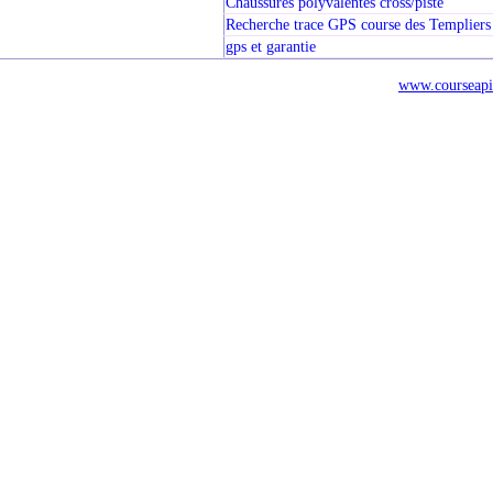
Chaussures polyvalentes cross/piste
Recherche trace GPS course des Templiers
gps et garantie
www.courseapi