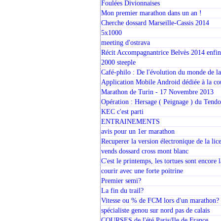
Foulées Divionnaises
Mon premier marathon dans un an !
Cherche dossard Marseille-Cassis 2014
5x1000
meeting d'ostrava
Récit Accompagnantrice Belvès 2014 enfin
2000 steeple
Café-philo : De l'évolution du monde de la
Application Mobile Android dédiée à la co
Marathon de Turin - 17 Novembre 2013
Opération : Hersage ( Peignage ) du Tendon
KEC c'est parti
ENTRAINEMENTS
avis pour un 1er marathon
Recuperer la version électronique de la lic
vends dossard cross mont blanc
C'est le printemps, les tortues sont encore 
courir avec une forte poitrine
Premier semi?
La fin du trail?
Vitesse ou % de FCM lors d'un marathon?
spécialiste genou sur nord pas de calais
COURSES de l'été Paris/Ile de France