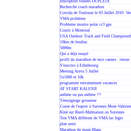
Inscription foulées DUPLEIX
Recherche coach marathon
Corrida de Toulouse le 03 Juillet 2010: V
VMA problème
Probleme montre polar rc3 gps
Courir à Montreal
USA Outdoor Track and Field Champions
10km de bouliac
5000m
Qui a déjà essayé
profil du marathon de nice cannes : retour 
S'inscrire à Edimbourg
Meeting Areva 5 Juillet
5x1000 et 10k
programme entrainement vacances
AT START KALENJI
asthme ou pas asthme !!!
Témoignage grossesse
Couse de l'espoir à Suresnes Mont-Valérie
Kiné sur Rueil-Malmaison ou Suresnes
Test VMA différent de VMA luc léger
plan semi
Marathon du mont-Blanc