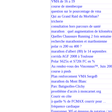
VMA de 16 a 19
course de steenbecque
question sur le pourcentage de vma
Qui au Grand Raid du Morbihan?
tricherie
consultation hors parcours de santé
marathon : quel augmentation de kilométr
Quelles Chaussure Running 2 fois semaine
recherche marathonien et marthonienne
polar rs 200 ou 400 ?
marathon d'albert (80) le 14 septembre.
corrida AGF 2008 à Toulouse
Polar S625x et S720i FC en %
Au rendez-vous des Vincennus™, Juin 20
course à pieds
Plan renforcement VMA SergeB
marathon du Mont Blanc
Parc Batignolles-Clichy
prooblème d'accès à moncarnet.org
Courir en côte
à quelle % de FCMAX courrir pour ...
fréquence cardiaque
Forerunner 305 et épreuve de natation / tri