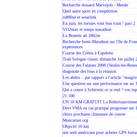
Recharche dossard Marvejols / Mende
Quel autre sport en compétition
rs800sd et wearlink
En juin, les tortues vont bon train ! part 2
VO2max et temps marathon
La Bonette alt 2802m
Recherche Semi-Marathon sur l'île de France
expériences
Course des Crêtes à Espelette
Trail Sologne classic dimanche 1er juillet
Course des Falaises 2008 (Veules-les-Rose
diagonale des fous à la réunion
Les abdos .. par rapport a l'article "maigri
Une question sur une performance sur un 3
Qui a couru à Schirrein ce w-end ? vos inp
21.100
UN 10 KM GRATUIT La Robertsauvienne 2
Devt VMA ou cas pratique progresser sur
choix prochaine chaussure de course
Moncarnet.org
Objectif 10 km
site web américain pour acheter GPS forr