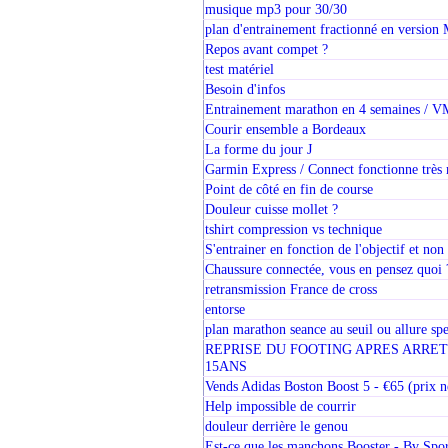
musique mp3 pour 30/30
plan d'entrainement fractionné en version
Repos avant compet ?
test matériel
Besoin d'infos
Entrainement marathon en 4 semaines / V
Courir ensemble a Bordeaux
La forme du jour J
Garmin Express / Connect fonctionne très
Point de côté en fin de course
Douleur cuisse mollet ?
tshirt compression vs technique
S'entrainer en fonction de l'objectif et n
Chaussure connectée, vous en pensez quoi 
retransmission France de cross
entorse
plan marathon seance au seuil ou allure sp
REPRISE DU FOOTING APRES ARRET
15ANS
Vends Adidas Boston Boost 5 - €65 (prix 
Help impossible de courrir
douleur derrière le genou
Est-ce que les manchons Booster - Bv Spor