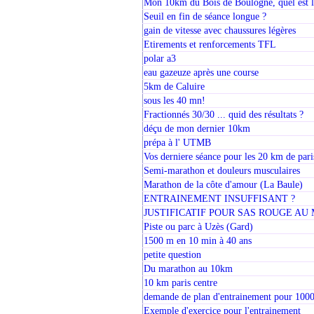
Mon 10km du Bois de Boulogne, quel est l
Seuil en fin de séance longue ?
gain de vitesse avec chaussures légères
Etirements et renforcements TFL
polar a3
eau gazeuze après une course
5km de Caluire
sous les 40 mn!
Fractionnés 30/30 ... quid des résultats ?
déçu de mon dernier 10km
prépa à l' UTMB
Vos derniere séance pour les 20 km de pari
Semi-marathon et douleurs musculaires
Marathon de la côte d'amour (La Baule)
ENTRAINEMENT INSUFFISANT ?
JUSTIFICATIF POUR SAS ROUGE AU 
Piste ou parc à Uzès (Gard)
1500 m en 10 min à 40 ans
petite question
Du marathon au 10km
10 km paris centre
demande de plan d'entrainement pour 100
Exemple d'exercice pour l'entrainement