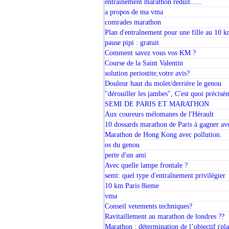
entrainement marathon réduit......
a propos de ma vma
comrades marathon
Plan d'entraînement pour une fille au 10 
pause pipi : gratuit
Comment savez vous vos KM ?
Course de la Saint Valentin
solution periostite,votre avis?
Douleur haut du molet/derrière le genou
"dérouiller les jambes", C'est quoi précisé
SEMI DE PARIS ET MARATHON
Aux coureurs mélomanes de l'Hérault
10 dossards marathon de Paris à gagner a
Marathon de Hong Kong avec pollution.
os du genou
perte d'un ami
Avec quelle lampe frontale ?
semi: quel type d'entraînement privilégier
10 km Paris 8ieme
vma
Conseil vetements techniques?
Ravitaillement au marathon de londres ??
Marathon : détermination de l’objectif (pl