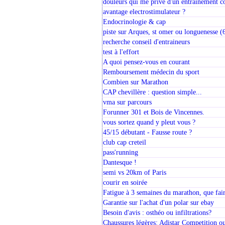
douleurs qui me prive d'un entrainement co
avantage electrostimulateur ?
Endocrinologie & cap
piste sur Arques, st omer ou longuenesse (
recherche conseil d'entraineurs
test à l'effort
A quoi pensez-vous en courant
Remboursement médecin du sport
Combien sur Marathon
CAP chevillère : question simple...
vma sur parcours
Forunner 301 et Bois de Vincennes.
vous sortez quand y pleut vous ?
45/15 débutant - Fausse route ?
club cap creteil
pass'running
Dantesque !
semi vs 20km of Paris
courir en soirée
Fatigue à 3 semaines du marathon, que fai
Garantie sur l'achat d'un polar sur ebay
Besoin d'avis : osthéo ou infiltrations?
Chaussures légères: Adistar Competition o