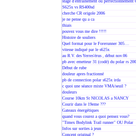
stage d'entrainement ou perfectionnement
S625x vs RS400sd
cherche CR origole 2006
je ne pense qu a ca
thiais
pouvez vous me dire !!!!!
Histoire de souliers
Quel format pour le Forerunner 305....
vitesse indiqué par le s625x
au R.V. des Yerres'érus , début nov.06
pb avec emetteur 31 (codé) du polar rs 200
Début de rube
douleur apres fractionné
pb de connection polar s625x irda
c quoi une séance mixte VMA/seuil ?
douleurs
Course 10km St NICOLAS a NANCY
Courir dans le 19eme ???
Gateaux énergétiques
quand vous courez a quoi pensez vous?
"Timex Bodylink Trail runner" OU Polar
Infos sur sorties à jeun
Concept original ?