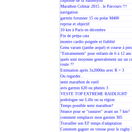
Diplôme de la Saintélyon
Marathon Colmar 2015...le Parcours !!!
navigation
garmin forunner 15 ou polar M400
reprise et objectif
10 km à Paris en décembre
Fin de prépa cata
montre cardio poignée et fiablité
Genu varum (jambe arqué) et course à pie
"Entrainement" pour enfants de 6 à 12 ans
quels sont moyenne generalement sur un cros
route ??
Estimation après 3x2000m avec R = 3
Ou regarder...
semi marathon de rueil
avis garmin 620 ou phenix 3
VESTE TOP EXTREME RAIDLIGHT
podologue sur Lille ou sa région
Temps possible semi marathon?
Séance pour se "rassurer" avant un 7 km?
comment remplacer mon garmin 305
Travailler son EF temps d'adaptation
Comment gagner en vitesse pour le rugby 