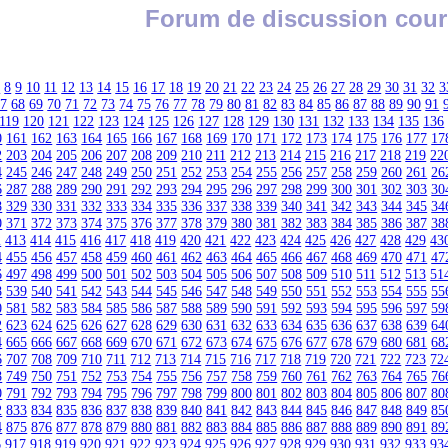
Forum de discussion cour
7
8
9
10
11
12
13
14
15
16
17
18
19
20
21
22
23
24
25
26
27
28
29
30
31
32
3
67
68
69
70
71
72
73
74
75
76
77
78
79
80
81
82
83
84
85
86
87
88
89
90
91
119
120
121
122
123
124
125
126
127
128
129
130
131
132
133
134
135
136
0
161
162
163
164
165
166
167
168
169
170
171
172
173
174
175
176
177
17
2
203
204
205
206
207
208
209
210
211
212
213
214
215
216
217
218
219
22
4
245
246
247
248
249
250
251
252
253
254
255
256
257
258
259
260
261
26
6
287
288
289
290
291
292
293
294
295
296
297
298
299
300
301
302
303
30
8
329
330
331
332
333
334
335
336
337
338
339
340
341
342
343
344
345
34
0
371
372
373
374
375
376
377
378
379
380
381
382
383
384
385
386
387
38
2
413
414
415
416
417
418
419
420
421
422
423
424
425
426
427
428
429
43
4
455
456
457
458
459
460
461
462
463
464
465
466
467
468
469
470
471
47
6
497
498
499
500
501
502
503
504
505
506
507
508
509
510
511
512
513
51
8
539
540
541
542
543
544
545
546
547
548
549
550
551
552
553
554
555
55
0
581
582
583
584
585
586
587
588
589
590
591
592
593
594
595
596
597
59
2
623
624
625
626
627
628
629
630
631
632
633
634
635
636
637
638
639
64
4
665
666
667
668
669
670
671
672
673
674
675
676
677
678
679
680
681
68
6
707
708
709
710
711
712
713
714
715
716
717
718
719
720
721
722
723
72
8
749
750
751
752
753
754
755
756
757
758
759
760
761
762
763
764
765
76
0
791
792
793
794
795
796
797
798
799
800
801
802
803
804
805
806
807
80
2
833
834
835
836
837
838
839
840
841
842
843
844
845
846
847
848
849
85
4
875
876
877
878
879
880
881
882
883
884
885
886
887
888
889
890
891
89
6
917
918
919
920
921
922
923
924
925
926
927
928
929
930
931
932
933
93