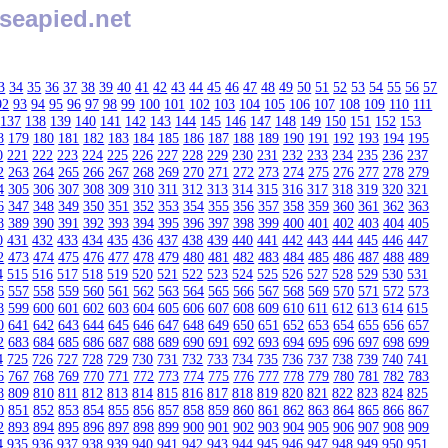
seapied.net
3
34
35
36
37
38
39
40
41
42
43
44
45
46
47
48
49
50
51
52
53
54
55
56
57
92
93
94
95
96
97
98
99
100
101
102
103
104
105
106
107
108
109
110
111
137
138
139
140
141
142
143
144
145
146
147
148
149
150
151
152
153
8
179
180
181
182
183
184
185
186
187
188
189
190
191
192
193
194
195
0
221
222
223
224
225
226
227
228
229
230
231
232
233
234
235
236
237
2
263
264
265
266
267
268
269
270
271
272
273
274
275
276
277
278
279
4
305
306
307
308
309
310
311
312
313
314
315
316
317
318
319
320
321
6
347
348
349
350
351
352
353
354
355
356
357
358
359
360
361
362
363
8
389
390
391
392
393
394
395
396
397
398
399
400
401
402
403
404
405
0
431
432
433
434
435
436
437
438
439
440
441
442
443
444
445
446
447
2
473
474
475
476
477
478
479
480
481
482
483
484
485
486
487
488
489
4
515
516
517
518
519
520
521
522
523
524
525
526
527
528
529
530
531
6
557
558
559
560
561
562
563
564
565
566
567
568
569
570
571
572
573
8
599
600
601
602
603
604
605
606
607
608
609
610
611
612
613
614
615
0
641
642
643
644
645
646
647
648
649
650
651
652
653
654
655
656
657
2
683
684
685
686
687
688
689
690
691
692
693
694
695
696
697
698
699
4
725
726
727
728
729
730
731
732
733
734
735
736
737
738
739
740
741
6
767
768
769
770
771
772
773
774
775
776
777
778
779
780
781
782
783
8
809
810
811
812
813
814
815
816
817
818
819
820
821
822
823
824
825
0
851
852
853
854
855
856
857
858
859
860
861
862
863
864
865
866
867
2
893
894
895
896
897
898
899
900
901
902
903
904
905
906
907
908
909
4
935
936
937
938
939
940
941
942
943
944
945
946
947
948
949
950
951