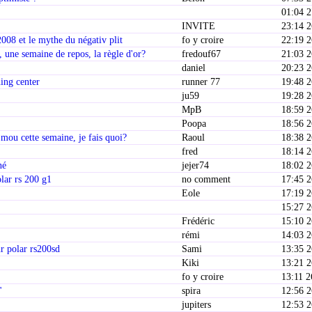
01:04 
INVITE
23:14 
8 et le mythe du négativ plit
fo y croire
22:19 
, une semaine de repos, la règle d'or?
fredouf67
21:03 
daniel
20:23 
ing center
runner 77
19:48 
ju59
19:28 
MpB
18:59 
Poopa
18:56 
mou cette semaine, je fais quoi?
Raoul
18:38 
fred
18:14 
né
jejer74
18:02 
lar rs 200 g1
no comment
17:45 
Eole
17:19 
15:27 
Frédéric
15:10 
rémi
14:03 
r polar rs200sd
Sami
13:35 
Kiki
13:21 
fo y croire
13:11 2
"
spira
12:56 
jupiters
12:53 