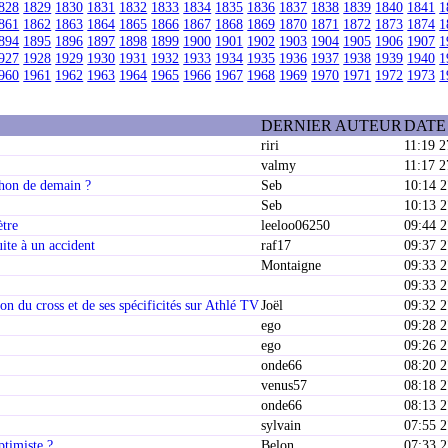
828
1829
1830
1831
1832
1833
1834
1835
1836
1837
1838
1839
1840
1841
1
861
1862
1863
1864
1865
1866
1867
1868
1869
1870
1871
1872
1873
1874
1
894
1895
1896
1897
1898
1899
1900
1901
1902
1903
1904
1905
1906
1907
1
927
1928
1929
1930
1931
1932
1933
1934
1935
1936
1937
1938
1939
1940
1
960
1961
1962
1963
1964
1965
1966
1967
1968
1969
1970
1971
1972
1973
1
DERNIER AUTEUR
DATE
riri
11:19 2
valmy
11:17 2
thon de demain ?
Seb
10:14 
Seb
10:13 
ètre
leeloo06250
09:44 
uite à un accident
raf17
09:37 
Montaigne
09:33 
09:33 
on du cross et de ses spécificités sur Athlé TV
Joël
09:32 
ego
09:28 
ego
09:26 
onde66
08:20 
venus57
08:18 
onde66
08:13 
sylvain
07:55 
ptimiste ?
Belon
07:33 