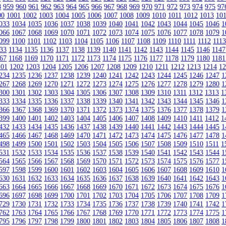
8
959
960
961
962
963
964
965
966
967
968
969
970
971
972
973
974
975
97
00
1001
1002
1003
1004
1005
1006
1007
1008
1009
1010
1011
1012
1013
10
033
1034
1035
1036
1037
1038
1039
1040
1041
1042
1043
1044
1045
1046
1
066
1067
1068
1069
1070
1071
1072
1073
1074
1075
1076
1077
1078
1079
1
099
1100
1101
1102
1103
1104
1105
1106
1107
1108
1109
1110
1111
1112
111
33
1134
1135
1136
1137
1138
1139
1140
1141
1142
1143
1144
1145
1146
1147
67
1168
1169
1170
1171
1172
1173
1174
1175
1176
1177
1178
1179
1180
1181
201
1202
1203
1204
1205
1206
1207
1208
1209
1210
1211
1212
1213
1214
1
234
1235
1236
1237
1238
1239
1240
1241
1242
1243
1244
1245
1246
1247
1
267
1268
1269
1270
1271
1272
1273
1274
1275
1276
1277
1278
1279
1280
1
300
1301
1302
1303
1304
1305
1306
1307
1308
1309
1310
1311
1312
1313
1
333
1334
1335
1336
1337
1338
1339
1340
1341
1342
1343
1344
1345
1346
1
366
1367
1368
1369
1370
1371
1372
1373
1374
1375
1376
1377
1378
1379
1
399
1400
1401
1402
1403
1404
1405
1406
1407
1408
1409
1410
1411
1412
1
432
1433
1434
1435
1436
1437
1438
1439
1440
1441
1442
1443
1444
1445
1
465
1466
1467
1468
1469
1470
1471
1472
1473
1474
1475
1476
1477
1478
1
498
1499
1500
1501
1502
1503
1504
1505
1506
1507
1508
1509
1510
1511
1
531
1532
1533
1534
1535
1536
1537
1538
1539
1540
1541
1542
1543
1544
1
564
1565
1566
1567
1568
1569
1570
1571
1572
1573
1574
1575
1576
1577
1
597
1598
1599
1600
1601
1602
1603
1604
1605
1606
1607
1608
1609
1610
1
630
1631
1632
1633
1634
1635
1636
1637
1638
1639
1640
1641
1642
1643
1
663
1664
1665
1666
1667
1668
1669
1670
1671
1672
1673
1674
1675
1676
1
696
1697
1698
1699
1700
1701
1702
1703
1704
1705
1706
1707
1708
1709
1
729
1730
1731
1732
1733
1734
1735
1736
1737
1738
1739
1740
1741
1742
1
762
1763
1764
1765
1766
1767
1768
1769
1770
1771
1772
1773
1774
1775
1
795
1796
1797
1798
1799
1800
1801
1802
1803
1804
1805
1806
1807
1808
1