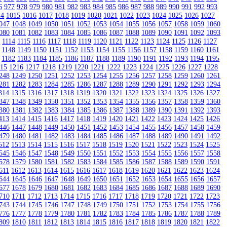
6
977
978
979
980
981
982
983
984
985
986
987
988
989
990
991
992
993
14
1015
1016
1017
1018
1019
1020
1021
1022
1023
1024
1025
1026
1027
047
1048
1049
1050
1051
1052
1053
1054
1055
1056
1057
1058
1059
1060
080
1081
1082
1083
1084
1085
1086
1087
1088
1089
1090
1091
1092
1093
3
1114
1115
1116
1117
1118
1119
1120
1121
1122
1123
1124
1125
1126
1127
1148
1149
1150
1151
1152
1153
1154
1155
1156
1157
1158
1159
1160
1161
1182
1183
1184
1185
1186
1187
1188
1189
1190
1191
1192
1193
1194
1195
215
1216
1217
1218
1219
1220
1221
1222
1223
1224
1225
1226
1227
1228
248
1249
1250
1251
1252
1253
1254
1255
1256
1257
1258
1259
1260
1261
281
1282
1283
1284
1285
1286
1287
1288
1289
1290
1291
1292
1293
1294
314
1315
1316
1317
1318
1319
1320
1321
1322
1323
1324
1325
1326
1327
347
1348
1349
1350
1351
1352
1353
1354
1355
1356
1357
1358
1359
1360
380
1381
1382
1383
1384
1385
1386
1387
1388
1389
1390
1391
1392
1393
413
1414
1415
1416
1417
1418
1419
1420
1421
1422
1423
1424
1425
1426
446
1447
1448
1449
1450
1451
1452
1453
1454
1455
1456
1457
1458
1459
479
1480
1481
1482
1483
1484
1485
1486
1487
1488
1489
1490
1491
1492
512
1513
1514
1515
1516
1517
1518
1519
1520
1521
1522
1523
1524
1525
545
1546
1547
1548
1549
1550
1551
1552
1553
1554
1555
1556
1557
1558
578
1579
1580
1581
1582
1583
1584
1585
1586
1587
1588
1589
1590
1591
611
1612
1613
1614
1615
1616
1617
1618
1619
1620
1621
1622
1623
1624
644
1645
1646
1647
1648
1649
1650
1651
1652
1653
1654
1655
1656
1657
677
1678
1679
1680
1681
1682
1683
1684
1685
1686
1687
1688
1689
1690
710
1711
1712
1713
1714
1715
1716
1717
1718
1719
1720
1721
1722
1723
743
1744
1745
1746
1747
1748
1749
1750
1751
1752
1753
1754
1755
1756
776
1777
1778
1779
1780
1781
1782
1783
1784
1785
1786
1787
1788
1789
809
1810
1811
1812
1813
1814
1815
1816
1817
1818
1819
1820
1821
1822