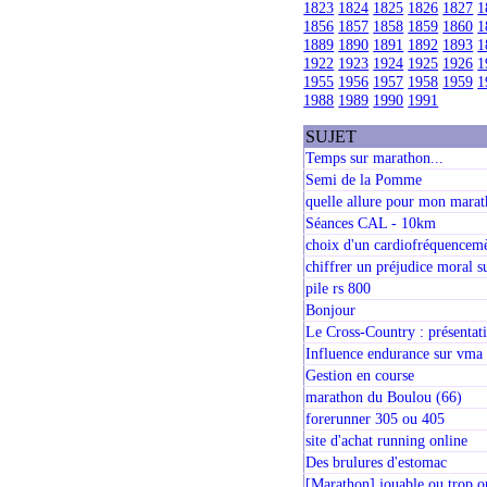
1823
1824
1825
1826
1827
1
1856
1857
1858
1859
1860
1
1889
1890
1891
1892
1893
1
1922
1923
1924
1925
1926
1
1955
1956
1957
1958
1959
1
1988
1989
1990
1991
SUJET
Temps sur marathon...
Semi de la Pomme
quelle allure pour mon mara
Séances CAL - 10km
choix d'un cardiofréquencem
chiffrer un préjudice moral s
pile rs 800
Bonjour
Le Cross-Country : présentati
Influence endurance sur vma
Gestion en course
marathon du Boulou (66)
forerunner 305 ou 405
site d'achat running online
Des brulures d'estomac
[Marathon] jouable ou trop o