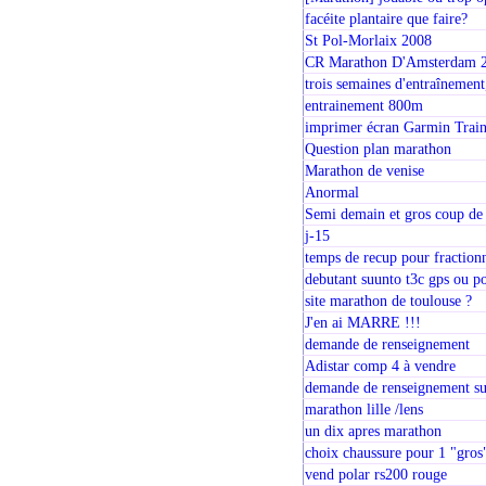
facéite plantaire que faire?
St Pol-Morlaix 2008
CR Marathon D'Amsterdam 200
trois semaines d'entraînement
entrainement 800m
imprimer écran Garmin Train
Question plan marathon
Marathon de venise
Anormal
Semi demain et gros coup de 
j-15
temps de recup pour fraction
debutant suunto t3c gps ou po
site marathon de toulouse ?
J'en ai MARRE !!!
demande de renseignement
Adistar comp 4 à vendre
demande de renseignement su
marathon lille /lens
un dix apres marathon
choix chaussure pour 1 "gros
vend polar rs200 rouge