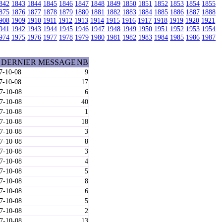
842
1843
1844
1845
1846
1847
1848
1849
1850
1851
1852
1853
1854
1855
875
1876
1877
1878
1879
1880
1881
1882
1883
1884
1885
1886
1887
1888
908
1909
1910
1911
1912
1913
1914
1915
1916
1917
1918
1919
1920
1921
941
1942
1943
1944
1945
1946
1947
1948
1949
1950
1951
1952
1953
1954
974
1975
1976
1977
1978
1979
1980
1981
1982
1983
1984
1985
1986
1987
 DERNIER MESSAGE
NB
7-10-08
9
7-10-08
17
27-10-08
6
27-10-08
40
27-10-08
1
27-10-08
18
27-10-08
3
27-10-08
8
27-10-08
3
27-10-08
4
27-10-08
5
27-10-08
8
27-10-08
6
27-10-08
5
27-10-08
2
27-10-08
13