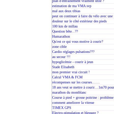
plan d'entrainement vraiment utile ?
estimation de ma VMA svp
mal aux deux tibias
peut on continuer à faire du vélo avec une 
douleur sur le côté extérieur des pieds
100 km de millau
Question bête...??
Humarathon
Qu'est ce qui vous motive à courir?
zone cible
Cardio réglages pulsations???
au secour !!!
hypoglicémie - courir à jeun
Stade Elisabeth
mon premier vrai circuit !
Calcul VMA & FCM
récompenses sur les courses........
18 ans veut se mettre à courir....1m70 pour
marathon du montblanc
Course à pied + grosse poitrine : problème
comment ameliorer la vitesse
TIMEX GPS
Electro-stimulation et blessure ?