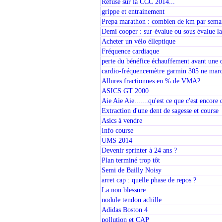
Refusé sur la CCC 2014...
grippe et entrainement
Prepa marathon : combien de km par sema
Demi cooper : sur-évalue ou sous évalue 
Acheter un vélo élleptique
Fréquence cardiaque
perte du bénéfice échauffement avant une 
cardio-fréquencemètre garmin 305 ne marc
Allures fractionnes en % de VMA?
ASICS GT 2000
Aie Aie Aie.......qu'est ce que c'est encore
Extraction d'une dent de sagesse et course
Asics à vendre
Info course
UMS 2014
Devenir sprinter à 24 ans ?
Plan terminé trop tôt
Semi de Bailly Noisy
arret cap : quelle phase de repos ?
La non blessure
nodule tendon achille
Adidas Boston 4
pollution et CAP