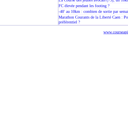
La Course des jeunes avocats (75), un 10km
FC élevée pendant les footing ?
-40' au 10km : combien de sortie par semai
Marathon Courants de la Liberté Caen : Poss
préférentiel ?
www.courseapi