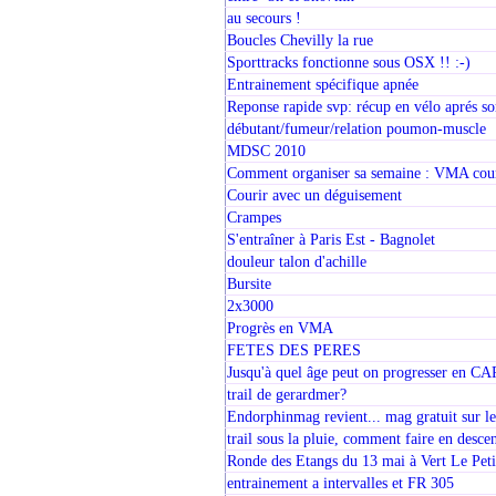
au secours !
Boucles Chevilly la rue
Sporttracks fonctionne sous OSX !! :-)
Entrainement spécifique apnée
Reponse rapide svp: récup en vélo aprés so
débutant/fumeur/relation poumon-muscle
MDSC 2010
Comment organiser sa semaine : VMA court,
Courir avec un déguisement
Crampes
S'entraîner à Paris Est - Bagnolet
douleur talon d'achille
Bursite
2x3000
Progrès en VMA
FETES DES PERES
Jusqu'à quel âge peut on progresser en CA
trail de gerardmer?
Endorphinmag revient... mag gratuit sur les
trail sous la pluie, comment faire en desce
Ronde des Etangs du 13 mai à Vert Le Peti
entrainement a intervalles et FR 305