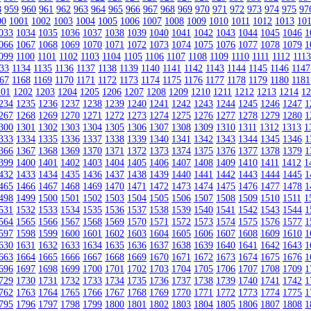
8
959
960
961
962
963
964
965
966
967
968
969
970
971
972
973
974
975
97
00
1001
1002
1003
1004
1005
1006
1007
1008
1009
1010
1011
1012
1013
10
033
1034
1035
1036
1037
1038
1039
1040
1041
1042
1043
1044
1045
1046
1
066
1067
1068
1069
1070
1071
1072
1073
1074
1075
1076
1077
1078
1079
1
099
1100
1101
1102
1103
1104
1105
1106
1107
1108
1109
1110
1111
1112
111
33
1134
1135
1136
1137
1138
1139
1140
1141
1142
1143
1144
1145
1146
1147
67
1168
1169
1170
1171
1172
1173
1174
1175
1176
1177
1178
1179
1180
1181
201
1202
1203
1204
1205
1206
1207
1208
1209
1210
1211
1212
1213
1214
1
234
1235
1236
1237
1238
1239
1240
1241
1242
1243
1244
1245
1246
1247
1
267
1268
1269
1270
1271
1272
1273
1274
1275
1276
1277
1278
1279
1280
1
300
1301
1302
1303
1304
1305
1306
1307
1308
1309
1310
1311
1312
1313
1
333
1334
1335
1336
1337
1338
1339
1340
1341
1342
1343
1344
1345
1346
1
366
1367
1368
1369
1370
1371
1372
1373
1374
1375
1376
1377
1378
1379
1
399
1400
1401
1402
1403
1404
1405
1406
1407
1408
1409
1410
1411
1412
1
432
1433
1434
1435
1436
1437
1438
1439
1440
1441
1442
1443
1444
1445
1
465
1466
1467
1468
1469
1470
1471
1472
1473
1474
1475
1476
1477
1478
1
498
1499
1500
1501
1502
1503
1504
1505
1506
1507
1508
1509
1510
1511
1
531
1532
1533
1534
1535
1536
1537
1538
1539
1540
1541
1542
1543
1544
1
564
1565
1566
1567
1568
1569
1570
1571
1572
1573
1574
1575
1576
1577
1
597
1598
1599
1600
1601
1602
1603
1604
1605
1606
1607
1608
1609
1610
1
630
1631
1632
1633
1634
1635
1636
1637
1638
1639
1640
1641
1642
1643
1
663
1664
1665
1666
1667
1668
1669
1670
1671
1672
1673
1674
1675
1676
1
696
1697
1698
1699
1700
1701
1702
1703
1704
1705
1706
1707
1708
1709
1
729
1730
1731
1732
1733
1734
1735
1736
1737
1738
1739
1740
1741
1742
1
762
1763
1764
1765
1766
1767
1768
1769
1770
1771
1772
1773
1774
1775
1
795
1796
1797
1798
1799
1800
1801
1802
1803
1804
1805
1806
1807
1808
1