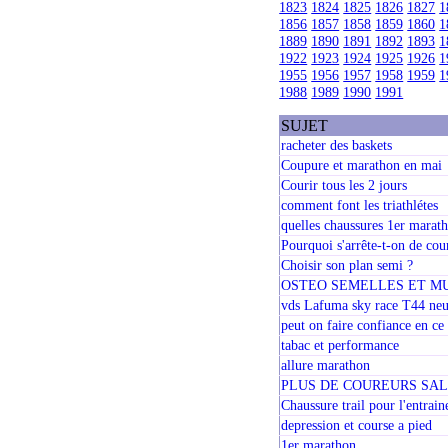
1823
1824
1825
1826
1827
1
1856
1857
1858
1859
1860
1
1889
1890
1891
1892
1893
1
1922
1923
1924
1925
1926
1
1955
1956
1957
1958
1959
1
1988
1989
1990
1991
SUJET
racheter des baskets
Coupure et marathon en mai
Courir tous les 2 jours
comment font les triathlétes
quelles chaussures 1er marat
Pourquoi s'arrête-t-on de co
Choisir son plan semi ?
OSTEO SEMELLES ET M
vds Lafuma sky race T44 ne
peut on faire confiance en ce
tabac et performance
allure marathon
PLUS DE COUREURS SALES
Chaussure trail pour l'entrai
depression et course a pied
1er marathon