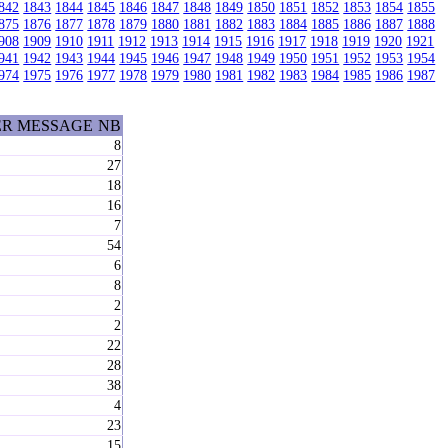
842
1843
1844
1845
1846
1847
1848
1849
1850
1851
1852
1853
1854
1855
875
1876
1877
1878
1879
1880
1881
1882
1883
1884
1885
1886
1887
1888
908
1909
1910
1911
1912
1913
1914
1915
1916
1917
1918
1919
1920
1921
941
1942
1943
1944
1945
1946
1947
1948
1949
1950
1951
1952
1953
1954
974
1975
1976
1977
1978
1979
1980
1981
1982
1983
1984
1985
1986
1987
ER MESSAGE
NB
8
27
18
16
7
54
6
8
2
2
22
28
38
4
23
15