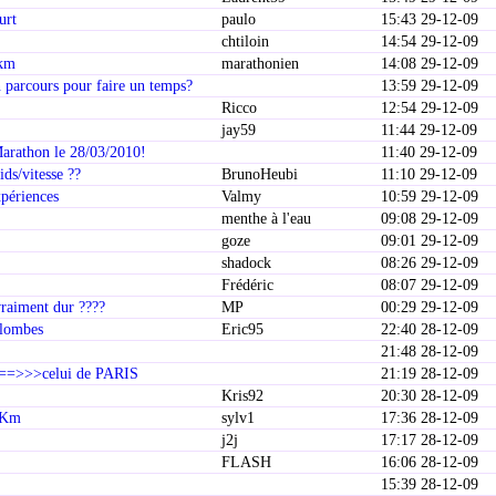
urt
paulo
15:43 29-12-09
chtiloin
14:54 29-12-09
0km
marathonien
14:08 29-12-09
 parcours pour faire un temps?
13:59 29-12-09
Ricco
12:54 29-12-09
jay59
11:44 29-12-09
rathon le 28/03/2010!
11:40 29-12-09
ds/vitesse ??
BrunoHeubi
11:10 29-12-09
xpériences
Valmy
10:59 29-12-09
menthe à l'eau
09:08 29-12-09
goze
09:01 29-12-09
shadock
08:26 29-12-09
Frédéric
08:07 29-12-09
vraiment dur ????
MP
00:29 29-12-09
olombes
Eric95
22:40 28-12-09
21:48 28-12-09
===>>>celui de PARIS
21:19 28-12-09
Kris92
20:30 28-12-09
0 Km
sylv1
17:36 28-12-09
j2j
17:17 28-12-09
FLASH
16:06 28-12-09
15:39 28-12-09