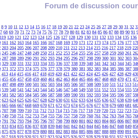
Forum de discussion cour
7
8
9
10
11
12
13
14
15
16
17
18
19
20
21
22
23
24
25
26
27
28
29
30
31
32
3
67
68
69
70
71
72
73
74
75
76
77
78
79
80
81
82
83
84
85
86
87
88
89
90
91
119
120
121
122
123
124
125
126
127
128
129
130
131
132
133
134
135
136
0
161
162
163
164
165
166
167
168
169
170
171
172
173
174
175
176
177
17
2
203
204
205
206
207
208
209
210
211
212
213
214
215
216
217
218
219
22
4
245
246
247
248
249
250
251
252
253
254
255
256
257
258
259
260
261
26
6
287
288
289
290
291
292
293
294
295
296
297
298
299
300
301
302
303
30
8
329
330
331
332
333
334
335
336
337
338
339
340
341
342
343
344
345
34
0
371
372
373
374
375
376
377
378
379
380
381
382
383
384
385
386
387
38
2
413
414
415
416
417
418
419
420
421
422
423
424
425
426
427
428
429
43
4
455
456
457
458
459
460
461
462
463
464
465
466
467
468
469
470
471
47
6
497
498
499
500
501
502
503
504
505
506
507
508
509
510
511
512
513
51
8
539
540
541
542
543
544
545
546
547
548
549
550
551
552
553
554
555
55
0
581
582
583
584
585
586
587
588
589
590
591
592
593
594
595
596
597
59
2
623
624
625
626
627
628
629
630
631
632
633
634
635
636
637
638
639
64
4
665
666
667
668
669
670
671
672
673
674
675
676
677
678
679
680
681
68
6
707
708
709
710
711
712
713
714
715
716
717
718
719
720
721
722
723
72
8
749
750
751
752
753
754
755
756
757
758
759
760
761
762
763
764
765
76
0
791
792
793
794
795
796
797
798
799
800
801
802
803
804
805
806
807
80
2
833
834
835
836
837
838
839
840
841
842
843
844
845
846
847
848
849
85
4
875
876
877
878
879
880
881
882
883
884
885
886
887
888
889
890
891
89
6
917
918
919
920
921
922
923
924
925
926
927
928
929
930
931
932
933
93