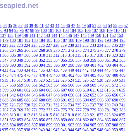
seapied.net
3
34
35
36
37
38
39
40
41
42
43
44
45
46
47
48
49
50
51
52
53
54
55
56
57
92
93
94
95
96
97
98
99
100
101
102
103
104
105
106
107
108
109
110
111
137
138
139
140
141
142
143
144
145
146
147
148
149
150
151
152
153
8
179
180
181
182
183
184
185
186
187
188
189
190
191
192
193
194
195
0
221
222
223
224
225
226
227
228
229
230
231
232
233
234
235
236
237
2
263
264
265
266
267
268
269
270
271
272
273
274
275
276
277
278
279
4
305
306
307
308
309
310
311
312
313
314
315
316
317
318
319
320
321
6
347
348
349
350
351
352
353
354
355
356
357
358
359
360
361
362
363
8
389
390
391
392
393
394
395
396
397
398
399
400
401
402
403
404
405
0
431
432
433
434
435
436
437
438
439
440
441
442
443
444
445
446
447
2
473
474
475
476
477
478
479
480
481
482
483
484
485
486
487
488
489
4
515
516
517
518
519
520
521
522
523
524
525
526
527
528
529
530
531
6
557
558
559
560
561
562
563
564
565
566
567
568
569
570
571
572
573
8
599
600
601
602
603
604
605
606
607
608
609
610
611
612
613
614
615
0
641
642
643
644
645
646
647
648
649
650
651
652
653
654
655
656
657
2
683
684
685
686
687
688
689
690
691
692
693
694
695
696
697
698
699
4
725
726
727
728
729
730
731
732
733
734
735
736
737
738
739
740
741
6
767
768
769
770
771
772
773
774
775
776
777
778
779
780
781
782
783
8
809
810
811
812
813
814
815
816
817
818
819
820
821
822
823
824
825
0
851
852
853
854
855
856
857
858
859
860
861
862
863
864
865
866
867
2
893
894
895
896
897
898
899
900
901
902
903
904
905
906
907
908
909
4
935
936
937
938
939
940
941
942
943
944
945
946
947
948
949
950
951