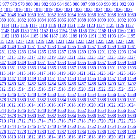
6
977
978
979
980
981
982
983
984
985
986
987
988
989
990
991
992
993
14
1015
1016
1017
1018
1019
1020
1021
1022
1023
1024
1025
1026
1027
047
1048
1049
1050
1051
1052
1053
1054
1055
1056
1057
1058
1059
1060
080
1081
1082
1083
1084
1085
1086
1087
1088
1089
1090
1091
1092
1093
3
1114
1115
1116
1117
1118
1119
1120
1121
1122
1123
1124
1125
1126
1127
1148
1149
1150
1151
1152
1153
1154
1155
1156
1157
1158
1159
1160
1161
1182
1183
1184
1185
1186
1187
1188
1189
1190
1191
1192
1193
1194
1195
215
1216
1217
1218
1219
1220
1221
1222
1223
1224
1225
1226
1227
1228
248
1249
1250
1251
1252
1253
1254
1255
1256
1257
1258
1259
1260
1261
281
1282
1283
1284
1285
1286
1287
1288
1289
1290
1291
1292
1293
1294
314
1315
1316
1317
1318
1319
1320
1321
1322
1323
1324
1325
1326
1327
347
1348
1349
1350
1351
1352
1353
1354
1355
1356
1357
1358
1359
1360
380
1381
1382
1383
1384
1385
1386
1387
1388
1389
1390
1391
1392
1393
413
1414
1415
1416
1417
1418
1419
1420
1421
1422
1423
1424
1425
1426
446
1447
1448
1449
1450
1451
1452
1453
1454
1455
1456
1457
1458
1459
479
1480
1481
1482
1483
1484
1485
1486
1487
1488
1489
1490
1491
1492
512
1513
1514
1515
1516
1517
1518
1519
1520
1521
1522
1523
1524
1525
545
1546
1547
1548
1549
1550
1551
1552
1553
1554
1555
1556
1557
1558
578
1579
1580
1581
1582
1583
1584
1585
1586
1587
1588
1589
1590
1591
611
1612
1613
1614
1615
1616
1617
1618
1619
1620
1621
1622
1623
1624
644
1645
1646
1647
1648
1649
1650
1651
1652
1653
1654
1655
1656
1657
677
1678
1679
1680
1681
1682
1683
1684
1685
1686
1687
1688
1689
1690
710
1711
1712
1713
1714
1715
1716
1717
1718
1719
1720
1721
1722
1723
743
1744
1745
1746
1747
1748
1749
1750
1751
1752
1753
1754
1755
1756
776
1777
1778
1779
1780
1781
1782
1783
1784
1785
1786
1787
1788
1789
809
1810
1811
1812
1813
1814
1815
1816
1817
1818
1819
1820
1821
1822