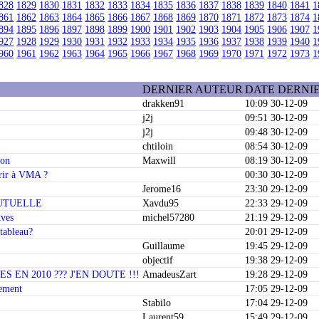
828
1829
1830
1831
1832
1833
1834
1835
1836
1837
1838
1839
1840
1841
1
861
1862
1863
1864
1865
1866
1867
1868
1869
1870
1871
1872
1873
1874
1
894
1895
1896
1897
1898
1899
1900
1901
1902
1903
1904
1905
1906
1907
1
927
1928
1929
1930
1931
1932
1933
1934
1935
1936
1937
1938
1939
1940
1
960
1961
1962
1963
1964
1965
1966
1967
1968
1969
1970
1971
1972
1973
1
DERNIER AUTEUR
DATE DERNI
drakken91
10:09 30-12-09
j2j
09:51 30-12-09
j2j
09:48 30-12-09
chtiloin
08:54 30-12-09
hon
Maxwill
08:19 30-12-09
urir à VMA ?
00:30 30-12-09
Jerome16
23:30 29-12-09
UTUELLE
Xavdu95
22:33 29-12-09
uves
michel57280
21:19 29-12-09
 tableau?
20:01 29-12-09
Guillaume
19:45 29-12-09
objectif
19:38 29-12-09
 EN 2010 ??? J'EN DOUTE !!!
AmadeusZart
19:28 29-12-09
nement
17:05 29-12-09
Stabilo
17:04 29-12-09
Laurent59
15:49 29-12-09