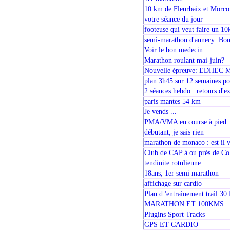
10 km de Fleurbaix et Morco
votre séance du jour
footeuse qui veut faire un 1
semi-marathon d'annecy: Bon
Voir le bon medecin
Marathon roulant mai-juin?
Nouvelle épreuve: EDHEC Ma
plan 3h45 sur 12 semaines poi
2 séances hebdo : retours d'e
paris mantes 54 km
Je vends ...
PMA/VMA en course à pied
débutant, je sais rien
marathon de monaco : est il 
Club de CAP à ou près de C
tendinite rotulienne
18ans, 1er semi marathon =
affichage sur cardio
Plan d 'entrainement trail 3
MARATHON ET 100KMS
Plugins Sport Tracks
GPS ET CARDIO