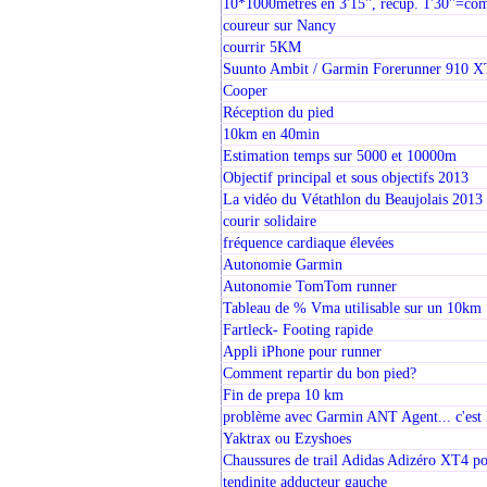
10*1000mètres en 3'15'', récup. 1'30''=co
coureur sur Nancy
courrir 5KM
Suunto Ambit / Garmin Forerunner 910 X
Cooper
Réception du pied
10km en 40min
Estimation temps sur 5000 et 10000m
Objectif principal et sous objectifs 2013
La vidéo du Vétathlon du Beaujolais 2013 e
courir solidaire
fréquence cardiaque élevées
Autonomie Garmin
Autonomie TomTom runner
Tableau de % Vma utilisable sur un 10km
Fartleck- Footing rapide
Appli iPhone pour runner
Comment repartir du bon pied?
Fin de prepa 10 km
problème avec Garmin ANT Agent... c'est 
Yaktrax ou Ezyshoes
Chaussures de trail Adidas Adizéro XT4 po
tendinite adducteur gauche