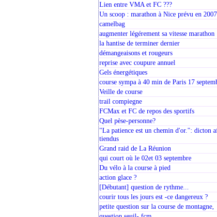
Lien entre VMA et FC ???
Un scoop : marathon à Nice prévu en 2007
camelbag
augmenter légérement sa vitesse marathon
la hantise de terminer dernier
démangeaisons et rougeurs
reprise avec coupure annuel
Gels énergétiques
course sympa à 40 min de Paris 17 septem
Veille de course
trail compiegne
FCMax et FC de repos des sportifs
Quel pèse-personne?
"La patience est un chemin d'or.": dicton a
tiendus
Grand raid de La Réunion
qui court où le 02et 03 septembre
Du vélo à la course à pied
action glace ?
[Débutant] question de rythme...
courir tous les jours est -ce dangereux ?
petite question sur la course de montagne,
question seuil- fcm