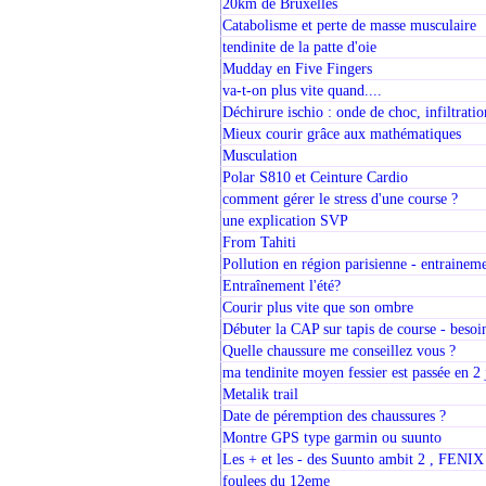
20km de Bruxelles
Catabolisme et perte de masse musculaire
tendinite de la patte d'oie
Mudday en Five Fingers
va-t-on plus vite quand....
Déchirure ischio : onde de choc, infiltratio
Mieux courir grâce aux mathématiques
Musculation
Polar S810 et Ceinture Cardio
comment gérer le stress d'une course ?
une explication SVP
From Tahiti
Pollution en région parisienne - entraineme
Entraînement l'été?
Courir plus vite que son ombre
Débuter la CAP sur tapis de course - besoin
Quelle chaussure me conseillez vous ?
ma tendinite moyen fessier est passée en 2 
Metalik trail
Date de péremption des chaussures ?
Montre GPS type garmin ou suunto
Les + et les - des Suunto ambit 2 , FENI
foulees du 12eme