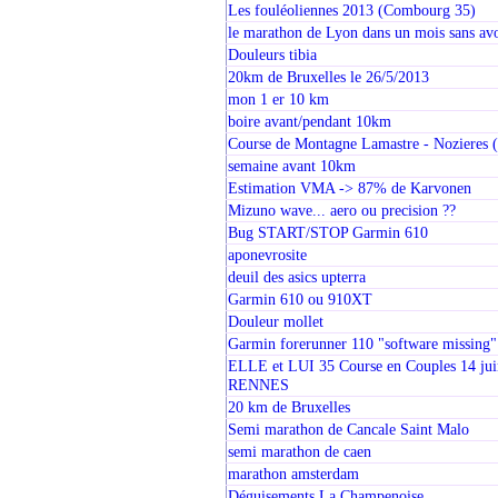
Les fouléoliennes 2013 (Combourg 35)
le marathon de Lyon dans un mois sans av
Douleurs tibia
20km de Bruxelles le 26/5/2013
mon 1 er 10 km
boire avant/pendant 10km
Course de Montagne Lamastre - Nozieres 
semaine avant 10km
Estimation VMA -> 87% de Karvonen
Mizuno wave... aero ou precision ??
Bug START/STOP Garmin 610
aponevrosite
deuil des asics upterra
Garmin 610 ou 910XT
Douleur mollet
Garmin forerunner 110 "software missing"
ELLE et LUI 35 Course en Couples 14 jui
RENNES
20 km de Bruxelles
Semi marathon de Cancale Saint Malo
semi marathon de caen
marathon amsterdam
Déguisements La Champenoise