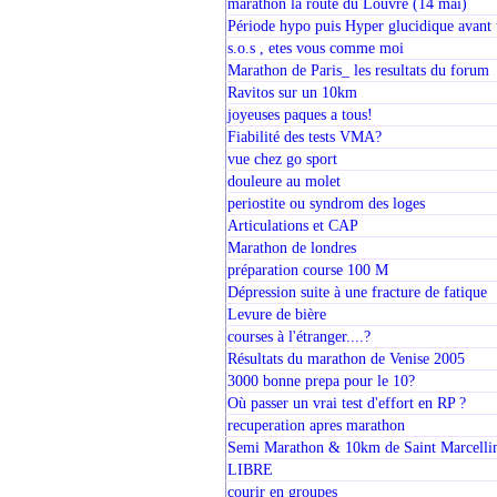
marathon la route du Louvre (14 mai)
Période hypo puis Hyper glucidique avan
s.o.s , etes vous comme moi
Marathon de Paris_ les resultats du forum
Ravitos sur un 10km
joyeuses paques a tous!
Fiabilité des tests VMA?
vue chez go sport
douleure au molet
periostite ou syndrom des loges
Articulations et CAP
Marathon de londres
préparation course 100 M
Dépression suite à une fracture de fatique
Levure de bière
courses à l'étranger....?
Résultats du marathon de Venise 2005
3000 bonne prepa pour le 10?
Où passer un vrai test d'effort en RP ?
recuperation apres marathon
Semi Marathon & 10km de Saint Marcellin 
LIBRE
courir en groupes